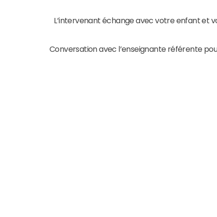
Première visite de l'intervenant(e) à v
L’intervenant échange avec votre enfant et vo
Recommandation/Mise en place du 
Conversation avec l’enseignante référente pour d