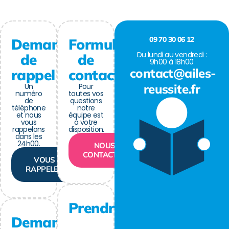
09 70 30 06 12
Demande
Formulaire
Du lundi au vendredi :
de
de
9h00 à 18h00
contact@ailes-
rappel
contact
Un
Pour
reussite.fr
numéro
toutes vos
de
questions
téléphone
notre
et nous
équipe est
vous
à votre
rappelons
disposition.
dans les
24h00.
NOUS
CONTACTER
VOUS
RAPPELER
Prendre
Demande