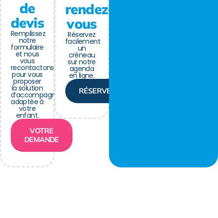
de
rendez-
devis
vous
Remplissez
Réservez
notre
facilement
formulaire
un
et nous
créneau
vous
sur notre
recontactons
agenda
pour vous
en ligne.
proposer
la solution
RÉSERVER
d’accompagnement
adaptée à
votre
enfant.
VOTRE
DEMANDE