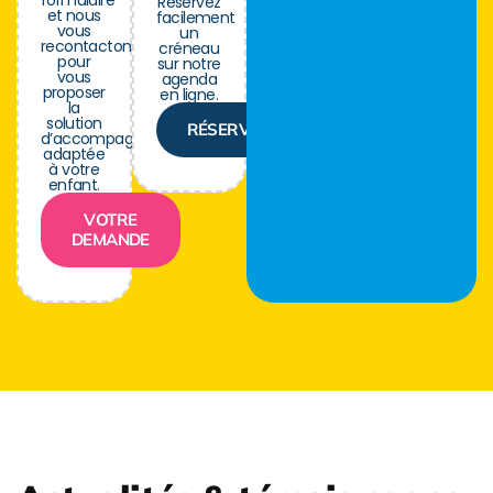
Réservez
et nous
facilement
vous
un
recontactons
créneau
pour
sur notre
vous
agenda
proposer
en ligne.
la
solution
RÉSERVER
d’accompagnement
adaptée
à votre
enfant.
VOTRE
DEMANDE