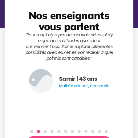
Nos enseignants
vous parlent
 façon
"Pour moi, il n'y a pas de mauvais élèves, il n'y
"La confi
uver la clé
a que des méthodes qui ne leur
mon prem
et de lui
conviennent pas. J’aime explorer différentes
élèves réu
 façon
possibilités avec eux et les voir réaliser à quel
ret
c de la
point ils sont capables.”
rouve!"
Samir | 43 ans
ans
Mathématiques, économie
tière,