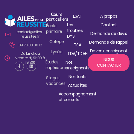
Cours
ESAT
À propos
particuliers
Les
Contact
École
troubles
primaire
contact@ailes-
Demande de devis
DYS
reussites.fr
Collège
Demande de rappel
TSA
09 70 30 06 12
Devenir enseignant
Lycée
Du lundi au
TDA/TDAH
vendredi, 9h00 à
NOUS
Études
Nos
19h00
CONTACTER
supérieures
enseignants
Nos tarifs
Stages
vacances
Actualités
Accompagnement
et conseils