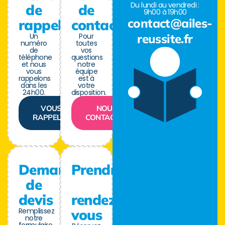
Du lundi au vendredi :
de
de
9h00 à 19h00
contact@ailes-
rappel
contact
Un
Pour
reussite.fr
numéro
toutes
de
vos
téléphone
questions
et nous
notre
vous
équipe
rappelons
est à
dans les
votre
24h00.
disposition.
VOUS
NOUS
RAPPELER
CONTACTER
Demande
Prendre
de
devis
rendez-
Remplissez
vous
notre
formulaire