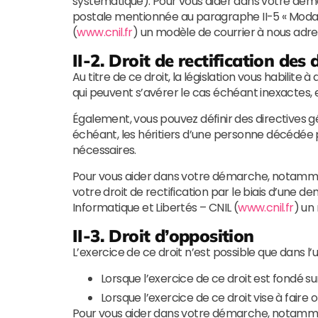
systématique). Pour vous aider dans votre déma
postale mentionnée au paragraphe II-5 « Modalit
(
www.cnil.fr
) un modèle de courrier à nous adre
II-2. Droit de rectification des
Au titre de ce droit, la législation vous habilit
qui peuvent s’avérer le cas échéant inexactes,
Également, vous pouvez définir des directives g
échéant, les héritiers d’une personne décédée 
nécessaires.
Pour vous aider dans votre démarche, notammen
votre droit de rectification par le biais d’une 
Informatique et Libertés – CNIL (
www.cnil.fr
) un
II-3. Droit d’opposition
L’exercice de ce droit n’est possible que dans l’
Lorsque l’exercice de ce droit est fondé sur
Lorsque l’exercice de ce droit vise à faire
Pour vous aider dans votre démarche, notamment