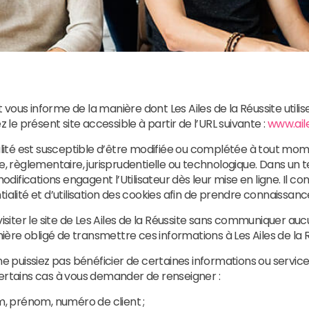
et vous informe de la manière dont Les Ailes de la Réussite util
z le présent site accessible à partir de l’URL suivante :
www.aile
ialité est susceptible d’être modifiée ou complétée à tout mo
e, règlementaire, jurisprudentielle ou technologique. Dans un te
modifications engagent l’Utilisateur dès leur mise en ligne. Il c
ialité et d’utilisation des cookies afin de prendre connaissanc
 visiter le site de Les Ailes de la Réussite sans communiquer 
re obligé de transmettre ces informations à Les Ailes de la R
ne puissiez pas bénéficier de certaines informations ou servic
certains cas à vous demander de renseigner :
, prénom, numéro de client ;