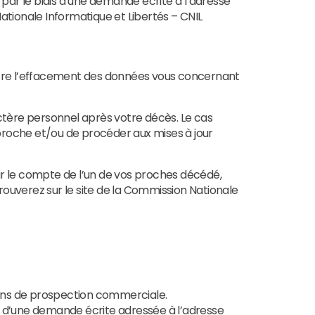
par le biais d’une demande écrite à l’adresse
ationale Informatique et Libertés – CNIL
u encore l’effacement des données vous concernant
actère personnel après votre décès. Le cas
proche et/ou de procéder aux mises à jour
r le compte de l’un de vos proches décédé,
trouverez sur le site de la Commission Nationale
s fins de prospection commerciale.
s d’une demande écrite adressée à l’adresse