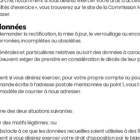
rche, notamment si vous désirez exercer votre droit d’accès 
és d’exercice », vous trouverez sur le site de la Commission N
sser.
 données
e à demander la rectification, la mise à jour, le verrouillage o
 erronées, incomplètes ou obsolètes.
énérales et particulières relatives au sort des données à car
peuvent exiger de prendre en considération le décès de leur 
t si vous désirez exercer, pour votre propre compte ou pou
demande écrite à l’adresse postale mentionnée au point 1, vous 
 modèle de courrier à nous adresser.
une des deux situations suivantes :
 des motifs légitimes ; ou
 obstacle à ce que les données recueillies soient utilisées à de
 si vous désirez exercer votre droit d’opposition par le biai