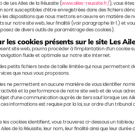
de Les Ailes de la Réussite (
www.ailes-reussite.fr/
), vous ête
n sont susceptibles d’être enregistrées dans des fichiers dénom
s dispositions que nous mettons en œuvre en matière de navi
r notre site web, leur finalité (voir paragraphe III-1.) et vo
sposez de divers outils de paramétrage des cookies).
r les cookies présents sur le site Les Aile
résent site web, pourra procéder à l’implantation d’un cookie s
navigation fluide et optimale sur notre site Internet.
es petits fichiers texte de taille limitée qui nous permettent 
ervices que nous vous proposons.
ookies ne permettent en aucune manière de vous identifier nomi
teractivité et la performance de notre site web et de vous ad
’objet d’une communication auprès de tiers sauf lorsque Les Ai
s informations est requise par la loi, sur ordre d’un tribunal o
 les cookies identifient, vous trouverez ci-dessous un tableau 
 Ailes de la Réussite, leur nom, leur finalité ainsi que leur durée