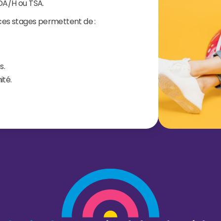
TDA/H ou TSA.
 ces stages permettent de :
s.
ité.