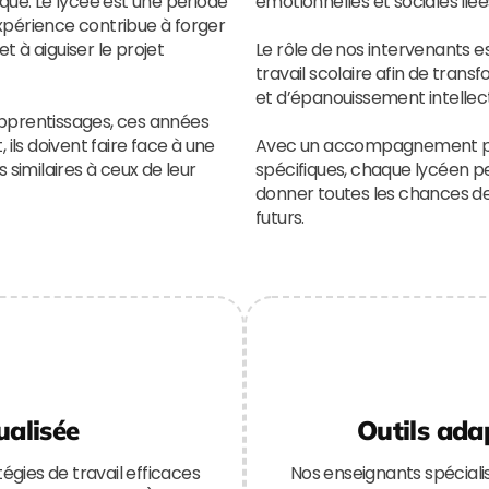
ique. Le lycée est une période
émotionnelles et sociales liée
xpérience contribue à forger
t à aiguiser le projet
Le rôle de nos intervenants e
travail scolaire afin de tran
et d’épanouissement intellect
apprentissages, ces années
 ils doivent faire face à une
Avec un accompagnement per
 similaires à ceux de leur
spécifiques, chaque lycéen p
donner toutes les chances de
futurs.
ualisée
Outils ada
égies de travail efficaces
Nos enseignants spécialisé