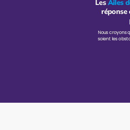
Les
Ailes d
réponse c
Nous croyons q
soient les obst