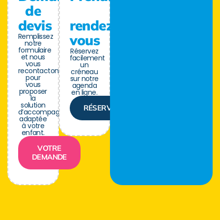
de
devis
rendez-
Remplissez
vous
notre
formulaire
Réservez
et nous
facilement
vous
un
recontactons
créneau
pour
sur notre
vous
agenda
proposer
en ligne.
la
solution
RÉSERVER
d’accompagnement
adaptée
à votre
enfant.
VOTRE
DEMANDE