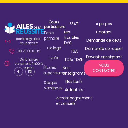
Cours
ESAT
À propos
particuliers
Les
Contact
École
troubles
primaire
contact@ailes-
Demande de devis
DYS
reussites.fr
Collège
Demande de rappel
TSA
09 70 30 06 12
Devenir enseignant
Lycée
Du lundi au
TDA/TDAH
vendredi, 9h00 à
NOUS
Études
Nos
19h00
CONTACTER
supérieures
enseignants
Nos tarifs
Stages
vacances
Actualités
Accompagnement
et conseils