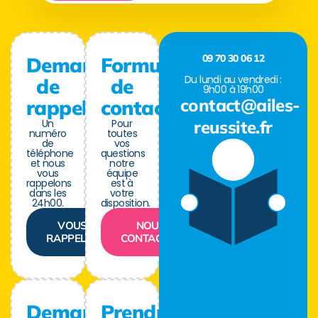
09 70 30 06 12
Demande
Formulaire
Du lundi au vendredi :
de
de
9h00 à 19h00
contact@ailes-
rappel
contact
Un
Pour
reussite.fr
numéro
toutes
de
vos
téléphone
questions
et nous
notre
vous
équipe
rappelons
est à
dans les
votre
24h00.
disposition.
VOUS
NOUS
RAPPELER
CONTACTER
Demande
Prendre