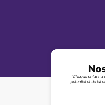
Nos
e trouver la clé qui déverrouille son
"Pour moi, il n'y 
nsible pour lui. Avec de la patience et
J’aime explorer dif