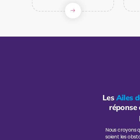
Les
Ailes d
réponse c
Nous croyons q
soient les obst