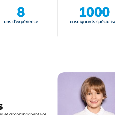
8
1000
ans d’expérience
enseignants spécialis
s
ous, et accompagnent vos