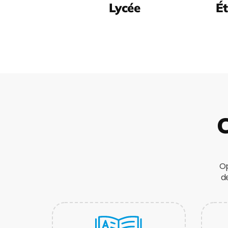
Lycée
Ét
C
Op
d