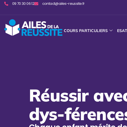
09 70 30 06 12
contact@ailes-reussite.fr
COURS PARTICULIERS
ESA
Réussir ave
dys-férence