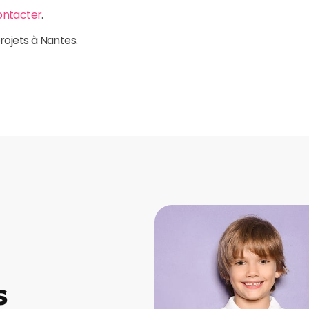
ontacter
.
rojets à Nantes.
s