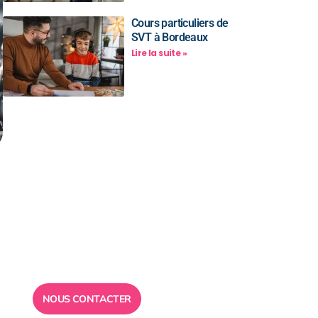
Cours particuliers de
SVT à Bordeaux
Lire la suite »
Besoin d’un
conseil ?
Toute l”équipe des Ailes de la
Réussite est à votre disposition
pour vous répondre.
NOUS CONTACTER