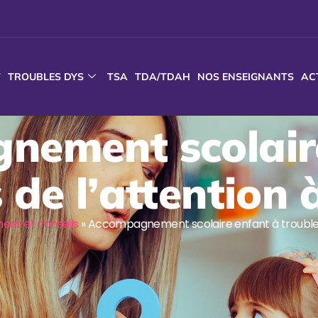
T
TROUBLES DYS
TSA
TDA/TDAH
NOS ENSEIGNANTS
AC
ement scolair
 de l’attention
t et conseils
»
Accompagnement scolaire enfant à troubles