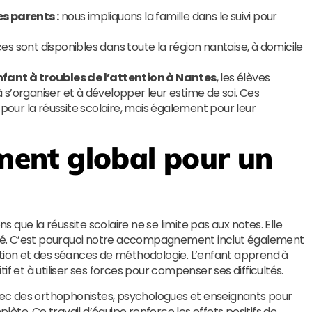
 parents :
nous impliquons la famille dans le suivi pour
es sont disponibles dans toute la région nantaise, à domicile
nt à troubles de l’attention à Nantes
, les élèves
s’organiser et à développer leur estime de soi. Ces
ur la réussite scolaire, mais également pour leur
nt global pour un
e
ns que la réussite scolaire ne se limite pas aux notes. Elle
énité. C’est pourquoi notre accompagnement inclut également
ation et des séances de méthodologie. L’enfant apprend à
et à utiliser ses forces pour compenser ses difficultés.
ec des orthophonistes, psychologues et enseignants pour
ète. Ce travail d’équipe renforce les effets positifs de