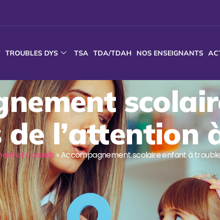
T
TROUBLES DYS
TSA
TDA/TDAH
NOS ENSEIGNANTS
AC
ement scolair
 de l’attention
t et conseils
»
Accompagnement scolaire enfant à troubles