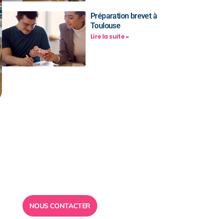
Préparation brevet à
Toulouse
Lire la suite »
Besoin d’un
conseil ?
Toute l”équipe des Ailes de la
Réussite est à votre disposition
pour vous répondre.
NOUS CONTACTER