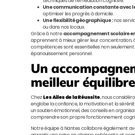
techniques de remédiation cognitive.
Une communication constante avec les
optimiser les progrès à domicile.
Une flexibilité géographique :
nos servic
ou dans nos locaux.
Grâce à notre
accompagnement scolaire enfa
apprennent à mieux gérer leur concentration, à 
compétences sont essentielles non seulement po
épanouissement personnel.
Un accompagneme
meilleur équilibr
Chez
Les Ailes de la Réussite
, nous considéro
englobe la confiance, la motivation et la sér
un soutien émotionnel, des conseils en organis
comprendre son propre fonctionnement cognitif 
Notre équipe à Nantes collabore également av
garantir une prise en charge cohérente et compl