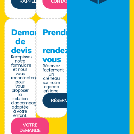
RAPPELER
CONTACTER
Demande
Prendre
de
devis
rendez-
Remplissez
vous
notre
formulaire
Réservez
et nous
facilement
vous
un
recontactons
créneau
pour
sur notre
vous
agenda
proposer
en ligne.
la
solution
RÉSERVER
d’accompagnement
adaptée
à votre
enfant.
VOTRE
DEMANDE