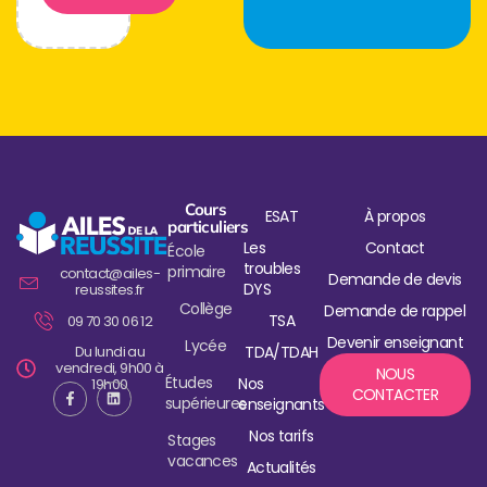
Cours
ESAT
À propos
particuliers
Les
Contact
École
troubles
primaire
contact@ailes-
Demande de devis
DYS
reussites.fr
Collège
Demande de rappel
TSA
09 70 30 06 12
Devenir enseignant
Lycée
Du lundi au
TDA/TDAH
vendredi, 9h00 à
NOUS
Études
Nos
19h00
CONTACTER
supérieures
enseignants
Nos tarifs
Stages
vacances
Actualités