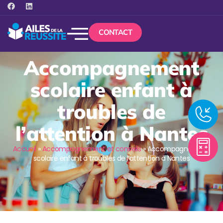
CONTACT
Accompagnement
scolaire enfant à
troubles de
l’attention à Nantes
Accueil
»
Accompagnement et conseils
»
Accompagnement
scolaire enfant à troubles de l’attention à Nantes