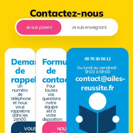
Contactez-nous
Je suis parent
Je suis enseignant
09 70 30 06 12
Demande
Formulaire
Du lundi au vendredi :
de
de
9h00 à 19h00
contact@ailes-
rappel
contact
Un
Pour
reussite.fr
numéro
toutes
de
vos
téléphone
questions
et nous
notre
vous
équipe
rappelons
est à
dans les
votre
24h00.
disposition.
VOUS
NOUS