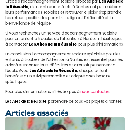
Grâce à l’accompagnement scolaire proposé par
Les Ailes de
la Réussite
, de nombreux enfants à Nantes ont pu améliorer
leurs performances scolaires et retrouver le plaisir d’apprendre.
Les retours positifs des parents soulignent l’efficacité et la
bienveillance de l’équipe.
Si vous recherchez un service d’accompagnement scolaire
pour un enfant à troubles de l’attention à Nantes, n’hésitez pas
à contacter
Les Ailes de la Réussite
pour plus d’informations.
En conclusion, l’accompagnement scolaire spécialisé pour les
enfants à troubles de l’attention à Nantes est essentiel pour les
aider à surmonter leurs difficultés et à réussir pleinement à
l’école. Avec
Les Ailes de la Réussite
, chaque enfant
bénéficie d’un suivi personnalisé et adapté à ses besoins
spécifiques.
Pour plus d’informations, n’hésitez pas à
nous contacter
.
Les Ailes de la Réussite
, partenaire de tous vos projets à Nantes.
Articles associés
L
A