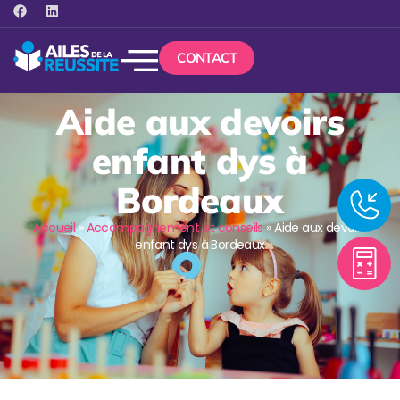
CONTACT
Aide aux devoirs
enfant dys à
Bordeaux
Accueil
»
Accompagnement et conseils
»
Aide aux devoirs
enfant dys à Bordeaux