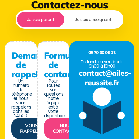
Contactez-nous
Je suis parent
Je suis enseignant
09 70 30 06 12
Demande
Formulaire
Du lundi au vendredi :
de
de
9h00 à 19h00
contact@ailes-
rappel
contact
Un
Pour
reussite.fr
numéro
toutes
de
vos
téléphone
questions
et nous
notre
vous
équipe
rappelons
est à
dans les
votre
24h00.
disposition.
VOUS
NOUS
RAPPELER
CONTACTER