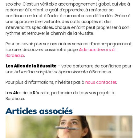
scolaire. C’est un véritable accompagnement global, qui vise à
redonner à l’enfant le goût d’apprendre, à renforcer sa
confiance en lui et à l’aider à surmonter ses difficultés. Grâce à
une approche bienveillante, des outils adaptés et des
intervenants spécialisés, chaque enfant peut progresser à son
rythme et retrouver le chemin de la réussite.
Pour en savoir plus sur nos autres services d’accompagnement
scolaire, découvrez aussi notre page
Aide aux devoirs à
Bordeaux
.
Les Ailes de la Réussite
– votre partenaire de confiance pour
une
éducation adaptée et épanouissante
à Bordeaux.
Pour plus d’informations, n’hésitez pas à
nous contacter
.
Les Ailes de la Réussite
, partenaire de tous vos projets à
Bordeaux.
Articles associés
L
m
r
s