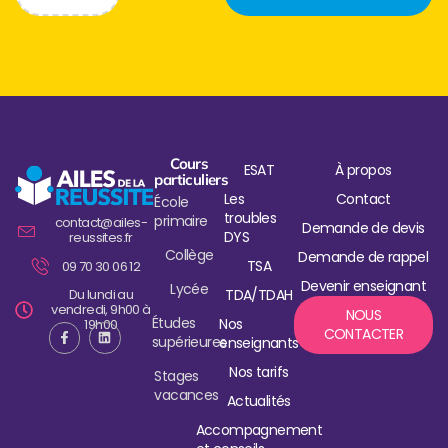
Cours
ESAT
À propos
particuliers
Les
Contact
École
troubles
primaire
contact@ailes-
Demande de devis
DYS
reussites.fr
Collège
Demande de rappel
TSA
09 70 30 06 12
Devenir enseignant
Lycée
Du lundi au
TDA/TDAH
vendredi, 9h00 à
NOUS
Études
Nos
19h00
CONTACTER
supérieures
enseignants
Nos tarifs
Stages
vacances
Actualités
Accompagnement