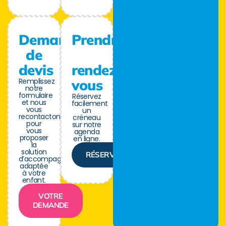
Demande
Prendre
de
devis
rendez-
Remplissez
vous
notre
formulaire
Réservez
et nous
facilement
vous
un
recontactons
créneau
pour
sur notre
vous
agenda
proposer
en ligne.
la
solution
RÉSERVER
d’accompagnement
adaptée
à votre
enfant.
VOTRE
DEMANDE