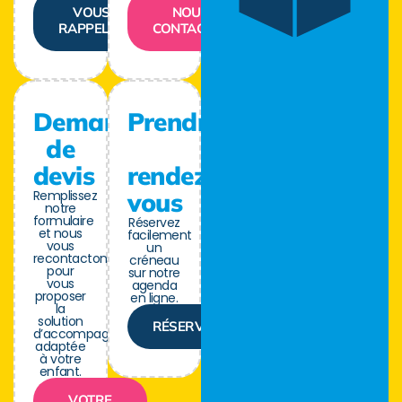
VOUS
NOUS
RAPPELER
CONTACTER
Demande
Prendre
de
devis
rendez-
Remplissez
vous
notre
formulaire
Réservez
et nous
facilement
vous
un
recontactons
créneau
pour
sur notre
vous
agenda
proposer
en ligne.
la
solution
RÉSERVER
d’accompagnement
adaptée
à votre
enfant.
VOTRE