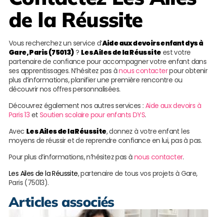
de la Réussite
Vous recherchez un service d’
Aide aux devoirs enfant dys à
Gare, Paris (75013)
?
Les Ailes de la Réussite
est votre
partenaire de confiance pour accompagner votre enfant dans
ses apprentissages. N’hésitez pas à
nous contacter
pour obtenir
plus d’informations, planifier une première rencontre ou
découvrir nos offres personnalisées.
Découvrez également nos autres services :
Aide aux devoirs à
Paris 13
et
Soutien scolaire pour enfants DYS
.
Avec
Les Ailes de la Réussite
, donnez à votre enfant les
moyens de réussir et de reprendre confiance en lui, pas à pas.
Pour plus d’informations, n’hésitez pas à
nous contacter
.
Les Ailes de la Réussite
, partenaire de tous vos projets à Gare,
Paris (75013).
Articles associés
A