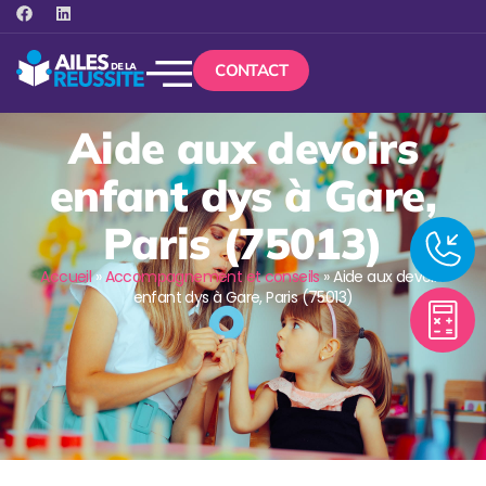
CONTACT
Aide aux devoirs
enfant dys à Gare,
Paris (75013)
Accueil
»
Accompagnement et conseils
»
Aide aux devoirs
enfant dys à Gare, Paris (75013)