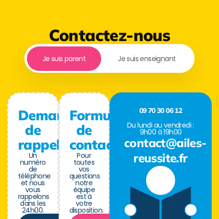
Contactez-nous
Je suis parent
Je suis enseignant
09 70 30 06 12
Demande
Formulaire
Du lundi au vendredi :
de
de
9h00 à 19h00
contact@ailes-
rappel
contact
Un
Pour
reussite.fr
numéro
toutes
de
vos
téléphone
questions
et nous
notre
vous
équipe
rappelons
est à
dans les
votre
24h00.
disposition.