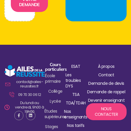
DEMANDE
Cours
ESAT
À propos
particuliers
Les
Contact
École
troubles
primaire
contact@ailes-
Demande de devis
DYS
reussites.fr
Collège
Demande de rappel
TSA
09 70 30 06 12
Devenir enseignant
Lycée
Du lundi au
TDA/TDAH
vendredi, 9h00 à
NOUS
Études
Nos
19h00
CONTACTER
supérieures
enseignants
Nos tarifs
Stages