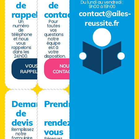
Du lundi au vendredi :
de
de
9h00 à 19h00
contact@ailes-
rappel
contact
Un
Pour
reussite.fr
numéro
toutes
de
vos
téléphone
questions
et nous
notre
vous
équipe
rappelons
est à
dans les
votre
24h00.
disposition.
VOUS
NOUS
RAPPELER
CONTACTER
Demande
Prendre
de
devis
rendez-
Remplissez
vous
notre
formulaire
Réservez