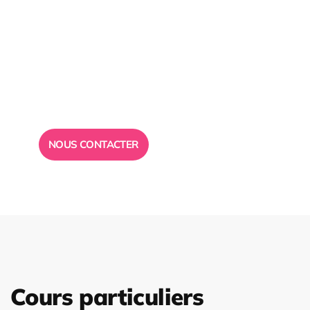
Besoin d’un
conseil ?
Toute l”équipe des Ailes de la Réussite est à votre
disposition pour vous répondre.
NOUS CONTACTER
Cours particuliers