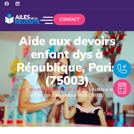
CONTACT
Aide aux devoirs
enfant dys à
République, Paris
(75003)
Accueil
»
Accompagnement et conseils
»
Aide aux devoirs
enfant dys à République, Paris (75003)