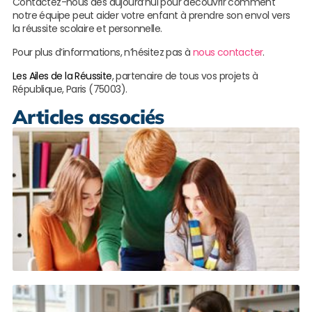
Contactez-nous dès aujourd’hui pour découvrir comment
notre équipe peut aider votre enfant à prendre son envol vers
la réussite scolaire et personnelle.
Pour plus d’informations, n’hésitez pas à
nous contacter
.
Les Ailes de la Réussite
, partenaire de tous vos projets à
République, Paris (75003).
Articles associés
R
n
l
B
L
s
A
d