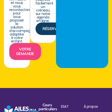
et nous
facilement
vous
un
recontactons
créneau
pour
sur notre
vous
agenda
proposer
en ligne.
la
solution
RÉSERVER
d’accompagnement
adaptée
à votre
enfant.
VOTRE
DEMANDE
Cours
ESAT
À propos
particuliers