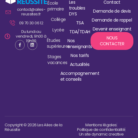
Les
Contact
École
troubles
primaire
contact@ailes-
Demande de devis
DYS
reussites.fr
Collège
Demande de rappel
TSA
09 70 30 06 12
Devenir enseignant
Lycée
Du lundi au
TDA/TDAH
vendredi, 9h00 à
NOUS
Études
Nos
19h00
CONTACTER
supérieures
enseignants
Nos tarifs
Stages
vacances
Actualités
Accompagnement
et conseils
Copyright © 2026 Les Ailes de la
Mentions légales
Réussite
Politique de confidentialité
Un site dynamic creative