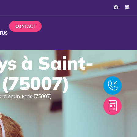
CONTACT
TUS
ys à Saint-
 (75007)
-d’Aquin, Paris (75007)