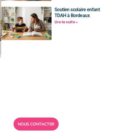
Soutien scolaire enfant
TDAH à Bordeaux
Lire la suite »
Besoin d’un
conseil ?
Toute l”équipe des Ailes de la
Réussite est à votre disposition
pour vous répondre.
NOUS CONTACTER