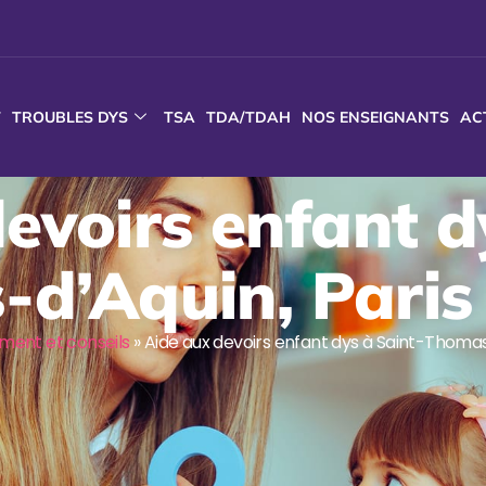
T
TROUBLES DYS
TSA
TDA/TDAH
NOS ENSEIGNANTS
AC
evoirs enfant d
d’Aquin, Paris
nt et conseils
»
Aide aux devoirs enfant dys à Saint-Thomas