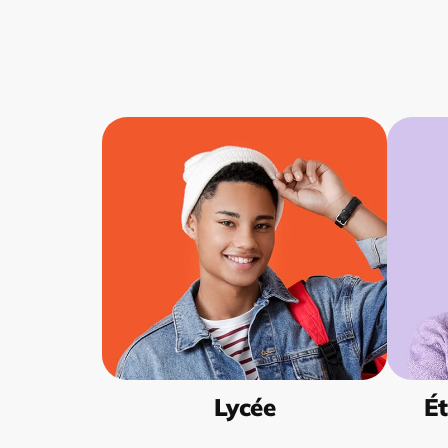
Lycée
Ét