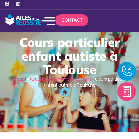
CONTACT
Cours particulier
enfant autiste à
Toulouse
Accueil
»
Accompagnement et conseils
»
Cours particulier
enfant autiste à Toulouse