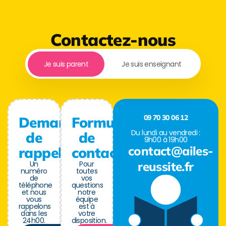
Contactez-nous
Je suis parent
Je suis enseignant
09 70 30 06 12
Demande
Formulaire
Du lundi au vendredi :
de
de
9h00 à 19h00
contact@ailes-
rappel
contact
Un
Pour
reussite.fr
numéro
toutes
de
vos
téléphone
questions
et nous
notre
vous
équipe
rappelons
est à
dans les
votre
24h00.
disposition.