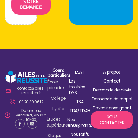
VOTRE
DEMANDE
Cours
ESAT
À propos
particuliers
Les
Contact
École
troubles
primaire
contact@ailes-
Demande de devis
DYS
reussites.fr
Collège
Demande de rappel
TSA
09 70 30 06 12
Devenir enseignant
Lycée
Du lundi au
TDA/TDAH
vendredi, 9h00 à
NOUS
Études
Nos
19h00
CONTACTER
supérieures
enseignants
Nos tarifs
Stages