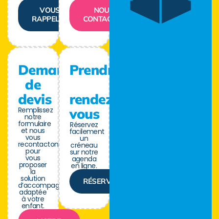
VOUS
NOUS
RAPPELER
CONTACTER
Demande
Prendre
de
devis
rendez-
Remplissez
vous
notre
formulaire
Réservez
et nous
facilement
vous
un
recontactons
créneau
pour
sur notre
vous
agenda
proposer
en ligne.
la
solution
RÉSERVER
d’accompagnement
adaptée
à votre
enfant.