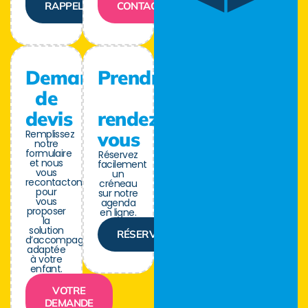
RAPPELER
CONTACTER
Demande
Prendre
de
devis
rendez-
Remplissez
vous
notre
formulaire
Réservez
et nous
facilement
vous
un
recontactons
créneau
pour
sur notre
vous
agenda
proposer
en ligne.
la
solution
RÉSERVER
d’accompagnement
adaptée
à votre
enfant.
VOTRE
DEMANDE