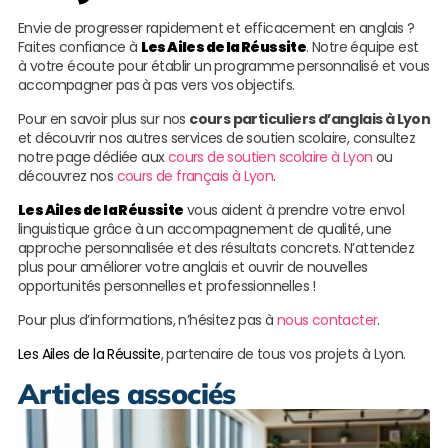
Envie de progresser rapidement et efficacement en anglais ?
Faites confiance à
Les Ailes de la Réussite
. Notre équipe est
à votre écoute pour établir un programme personnalisé et vous
accompagner pas à pas vers vos objectifs.
Pour en savoir plus sur nos
cours particuliers d’anglais à Lyon
et découvrir nos autres services de soutien scolaire, consultez
notre page dédiée aux
cours de soutien scolaire à Lyon
ou
découvrez nos
cours de français à Lyon
.
Les Ailes de la Réussite
vous aident à prendre votre envol
linguistique grâce à un accompagnement de qualité, une
approche personnalisée et des résultats concrets. N’attendez
plus pour améliorer votre anglais et ouvrir de nouvelles
opportunités personnelles et professionnelles !
Pour plus d’informations, n’hésitez pas à
nous contacter
.
Les Ailes de la Réussite
, partenaire de tous vos projets à Lyon.
Articles associés
M
r