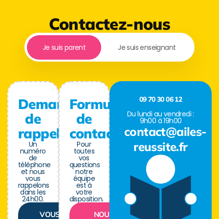
Contactez-nous
Je suis parent
Je suis enseignant
09 70 30 06 12
Demande
Formulaire
Du lundi au vendredi :
de
de
9h00 à 19h00
contact@ailes-
rappel
contact
Un
Pour
reussite.fr
numéro
toutes
de
vos
téléphone
questions
et nous
notre
vous
équipe
rappelons
est à
dans les
votre
24h00.
disposition.
VOUS
NOUS