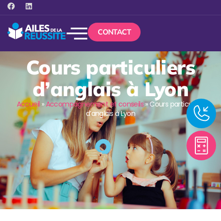
CONTACT
Cours particuliers
d’anglais à Lyon
Accueil
»
Accompagnement et conseils
»
Cours particuliers
d’anglais à Lyon