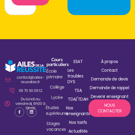
Cours
ESAT
À propos
particuliers
Les
Contact
École
troubles
primaire
contact@ailes-
Demande de devis
DYS
reussites.fr
Collège
Demande de rappel
TSA
09 70 30 06 12
Devenir enseignant
Lycée
Du lundi au
TDA/TDAH
vendredi, 9h00 à
NOUS
Études
Nos
19h00
CONTACTER
supérieures
enseignants
Nos tarifs
Stages
vacances
Actualités