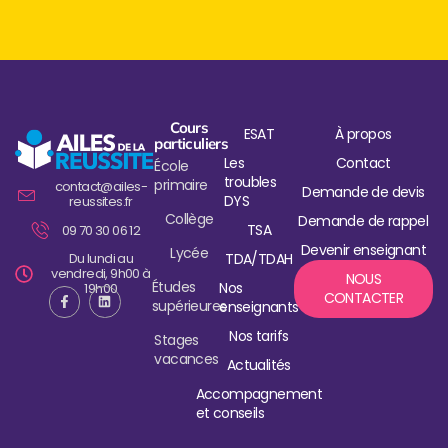
Cours
ESAT
À propos
particuliers
Les
Contact
École
troubles
primaire
contact@ailes-
Demande de devis
DYS
reussites.fr
Collège
Demande de rappel
TSA
09 70 30 06 12
Devenir enseignant
Lycée
Du lundi au
TDA/TDAH
vendredi, 9h00 à
NOUS
Études
Nos
19h00
CONTACTER
supérieures
enseignants
Nos tarifs
Stages
vacances
Actualités
Accompagnement
et conseils