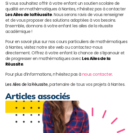
Si vous souhaitez offrir à votre enfant un soutien scolaire de
qualité en mathématiques à Nantes, n’hésitez pas à contacter
Les Ailes de la Réussite
. Nous serons ravis de vous renseigner
et de vous proposer des solutions adaptées à vos besoins.
Ensemble, donnons à votre enfant les ailes de la réussite
académique !
Pour en savoir plus sur nos cours particuliers de mathématiques
à Nantes, visitez notre site web ou contactez-nous
directement. Offrez à votre enfant la chance de s’épanouir et
de progresser en mathématiques avec
Les Ailes de la
Réussite
.
Pour plus d’informations, n’hésitez pas à
nous contacter
.
Les Ailes de la Réussite
, partenaire de tous vos projets à Nantes.
Articles associés
M
r
c
p
à
L