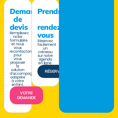
Demande
Prendre
de
devis
rendez-
Remplissez
vous
notre
formulaire
Réservez
et nous
facilement
vous
un
recontactons
créneau
pour
sur notre
vous
agenda
proposer
en ligne.
la
solution
RÉSERVER
d’accompagnement
adaptée
à votre
enfant.
VOTRE
DEMANDE