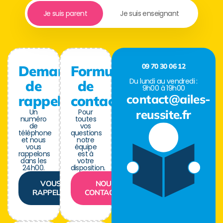
Je suis parent
Je suis enseignant
09 70 30 06 12
Demande
Formulaire
Du lundi au vendredi :
de
de
9h00 à 19h00
contact@ailes-
rappel
contact
Un
Pour
reussite.fr
numéro
toutes
de
vos
téléphone
questions
et nous
notre
vous
équipe
rappelons
est à
dans les
votre
24h00.
disposition.
VOUS
NOUS
RAPPELER
CONTACTER