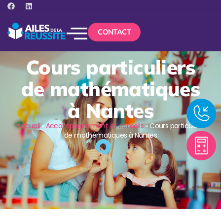
CONTACT
Cours particuliers
de mathématiques
à Nantes
Accueil
»
Accompagnement et conseils
»
Cours particuliers
de mathématiques à Nantes