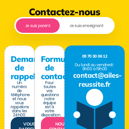
Contactez-nous
Je suis parent
Je suis enseignant
09 70 30 06 12
Demande
Formulaire
Du lundi au vendredi :
de
de
9h00 à 19h00
contact@ailes-
rappel
contact
Un
Pour
reussite.fr
numéro
toutes
de
vos
téléphone
questions
et nous
notre
vous
équipe
rappelons
est à
dans les
votre
24h00.
disposition.
VOUS
NOUS