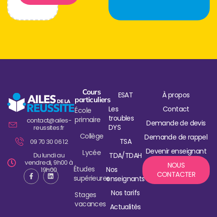
Cours
ESAT
À propos
particuliers
Les
Contact
École
troubles
primaire
contact@ailes-
Demande de devis
DYS
reussites.fr
Collège
Demande de rappel
TSA
09 70 30 06 12
Devenir enseignant
Lycée
Du lundi au
TDA/TDAH
vendredi, 9h00 à
NOUS
Études
Nos
19h00
CONTACTER
supérieures
enseignants
Nos tarifs
Stages
vacances
Actualités