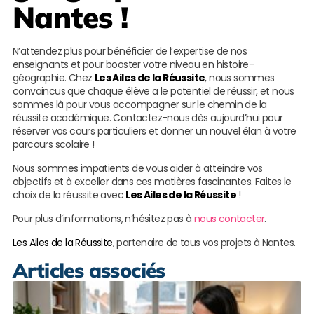
Nantes !
N’attendez plus pour bénéficier de l’expertise de nos
enseignants et pour booster votre niveau en histoire-
géographie. Chez
Les Ailes de la Réussite
, nous sommes
convaincus que chaque élève a le potentiel de réussir, et nous
sommes là pour vous accompagner sur le chemin de la
réussite académique. Contactez-nous dès aujourd’hui pour
réserver vos cours particuliers et donner un nouvel élan à votre
parcours scolaire !
Nous sommes impatients de vous aider à atteindre vos
objectifs et à exceller dans ces matières fascinantes. Faites le
choix de la réussite avec
Les Ailes de la Réussite
!
Pour plus d’informations, n’hésitez pas à
nous contacter
.
Les Ailes de la Réussite
, partenaire de tous vos projets à Nantes.
Articles associés
A
d
e