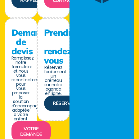
RAPPELER
CONTACTER
Demande
Prendre
de
devis
rendez-
Remplissez
vous
notre
formulaire
Réservez
et nous
facilement
vous
un
recontactons
créneau
pour
sur notre
vous
agenda
proposer
en ligne.
la
solution
RÉSERVER
d’accompagnement
adaptée
à votre
enfant.
VOTRE
DEMANDE