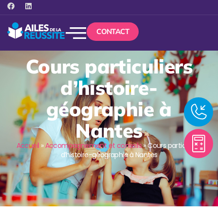
CONTACT
Cours particuliers
d’histoire-
géographie à
Nantes
Accueil
»
Accompagnement et conseils
»
Cours particuliers
d’histoire-géographie à Nantes