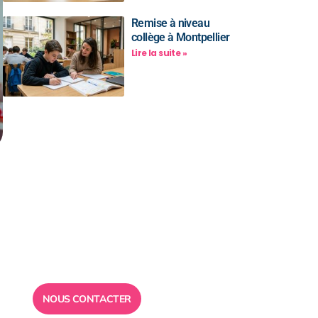
Remise à niveau
collège à Montpellier
Lire la suite »
à
Besoin d’un
conseil ?
Toute l”équipe des Ailes de la
Réussite est à votre disposition
pour vous répondre.
NOUS CONTACTER