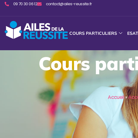
09 70 30 06 12
contact@ailes-reussite.fr
COURS PARTICULIERS
ESA
Cours parti
Accueil
»
Acc