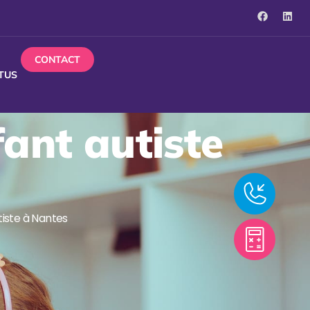
CONTACT
TUS
fant autiste
tiste à Nantes