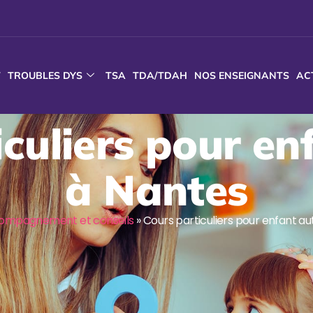
T
TROUBLES DYS
TSA
TDA/TDAH
NOS ENSEIGNANTS
AC
culiers pour en
à Nantes
ompagnement et conseils
»
Cours particuliers pour enfant au