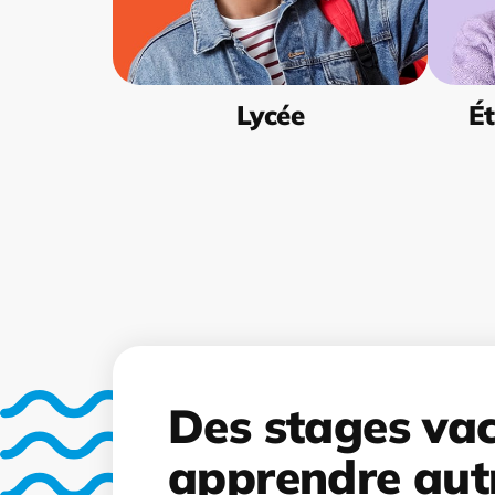
Lycée
Ét
Des stages va
apprendre aut