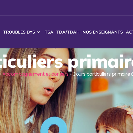
T
TROUBLES DYS
TSA
TDA/TDAH
NOS ENSEIGNANTS
AC
iculiers primai
»
Accompagnement et conseils
»
Cours particuliers primaire