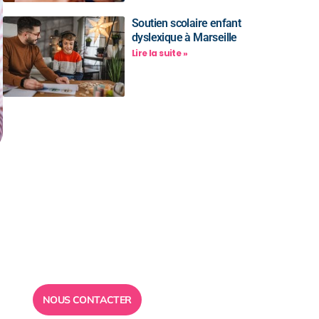
Soutien scolaire enfant
dyslexique à Marseille
Lire la suite »
Besoin d’un
conseil ?
Toute l”équipe des Ailes de la
Réussite est à votre disposition
pour vous répondre.
NOUS CONTACTER