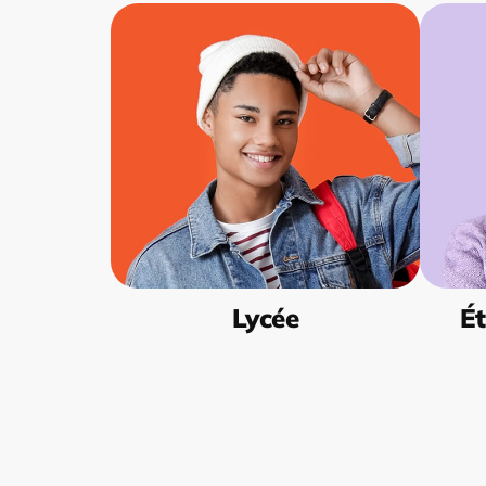
Lycée
Ét