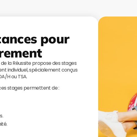
cances pour
rement
s de la Réussite propose des stages
t individuel, spécialement conçus
TDA/H ou TSA.
 ces stages permettent de :
s.
ité.