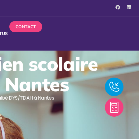
CONTACT
TUS
ien scolaire
 Nantes
ialisé DYS/TDAH à Nantes