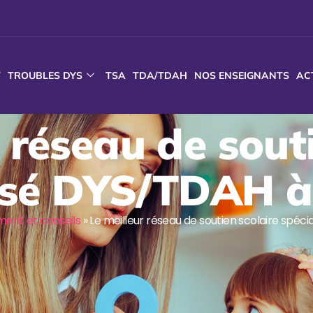
T
TROUBLES DYS
TSA
TDA/TDAH
NOS ENSEIGNANTS
AC
 réseau de sout
lisé DYS/TDAH à
nt et conseils
»
Le meilleur réseau de soutien scolaire spéc