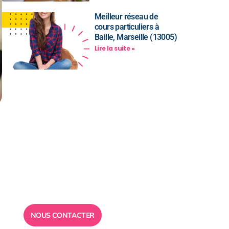
Meilleur réseau de
cours particuliers à
Baille, Marseille (13005)
Lire la suite »
Besoin d’un
conseil ?
Toute l”équipe des Ailes de la
Réussite est à votre disposition
pour vous répondre.
NOUS CONTACTER