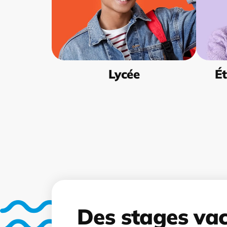
Lycée
Ét
Des stages va