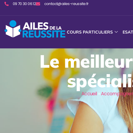
09 70 30 06 12
contact@ailes-reussite.fr
COURS PARTICULIERS
ESA
Le meilleur
spécia
Accueil
»
Accompagneme