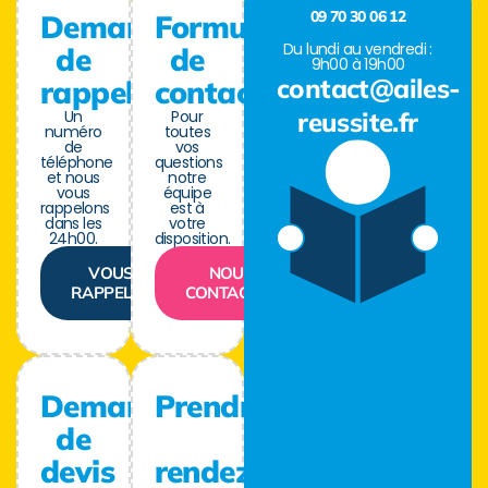
09 70 30 06 12
Demande
Formulaire
Du lundi au vendredi :
de
de
9h00 à 19h00
contact@ailes-
rappel
contact
Un
Pour
reussite.fr
numéro
toutes
de
vos
téléphone
questions
et nous
notre
vous
équipe
rappelons
est à
dans les
votre
24h00.
disposition.
VOUS
NOUS
RAPPELER
CONTACTER
Demande
Prendre
de
devis
rendez-