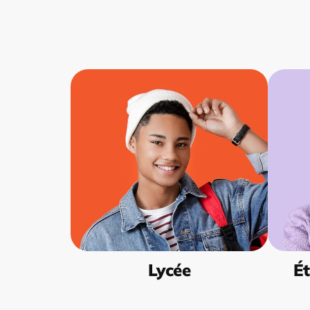
Lycée
Ét