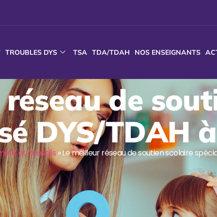
T
TROUBLES DYS
TSA
TDA/TDAH
NOS ENSEIGNANTS
AC
 réseau de sout
lisé DYS/TDAH à
nt et conseils
»
Le meilleur réseau de soutien scolaire spéc