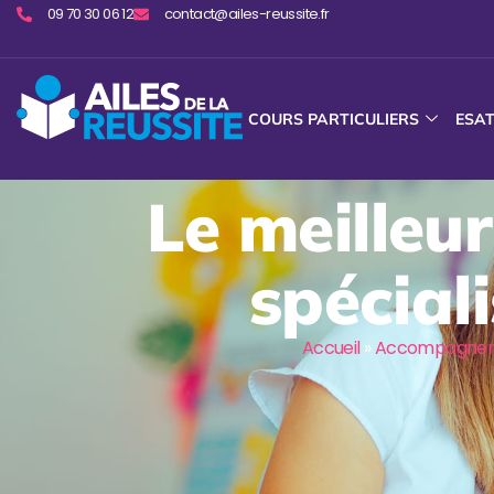
09 70 30 06 12
contact@ailes-reussite.fr
COURS PARTICULIERS
ESA
Le meilleur
spécia
Accueil
»
Accompagneme