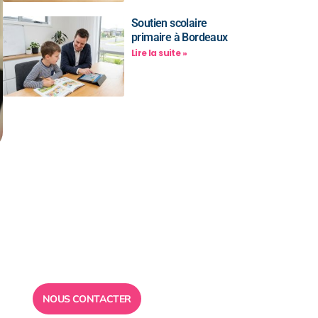
Soutien scolaire
primaire à Bordeaux
Lire la suite »
Besoin d’un
conseil ?
Toute l”équipe des Ailes de la
Réussite est à votre disposition
pour vous répondre.
NOUS CONTACTER