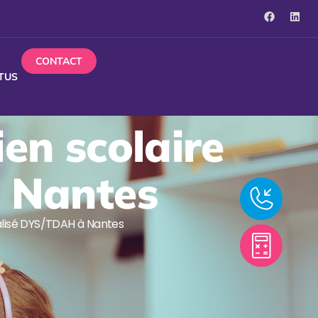
CONTACT
TUS
ien scolaire
 Nantes
ialisé DYS/TDAH à Nantes