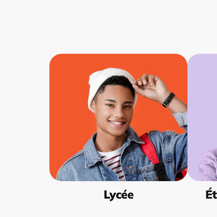
Lycée
Ét