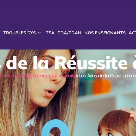
T
TROUBLES DYS
TSA
TDA/TDAH
NOS ENSEIGNANTS
AC
s de la Réussite
il
»
Accompagnement et conseils
»
Les Ailes de la Réussite à