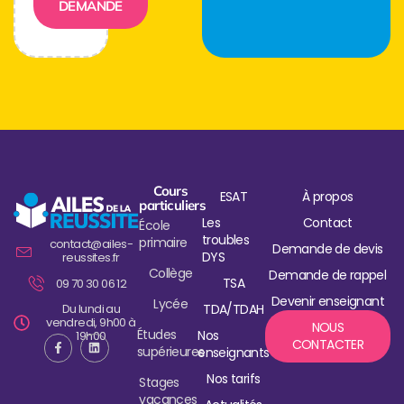
DEMANDE
Cours
ESAT
À propos
particuliers
Les
Contact
École
troubles
primaire
contact@ailes-
Demande de devis
DYS
reussites.fr
Collège
Demande de rappel
TSA
09 70 30 06 12
Devenir enseignant
Lycée
Du lundi au
TDA/TDAH
vendredi, 9h00 à
NOUS
Études
Nos
19h00
CONTACTER
supérieures
enseignants
Nos tarifs
Stages
vacances