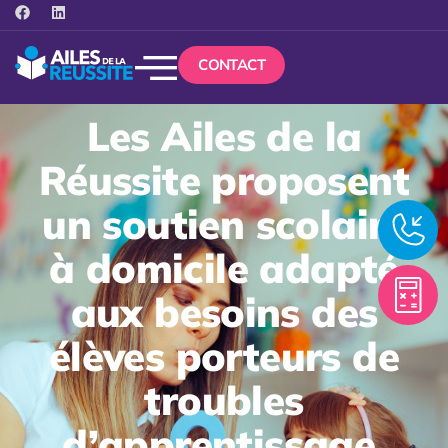
CONTACT
Les Ailes de la
Réussite proposent
un soutien scolaire
à domicile adapté
aux besoins des
élèves porteurs de
troubles
d’apprentissage,