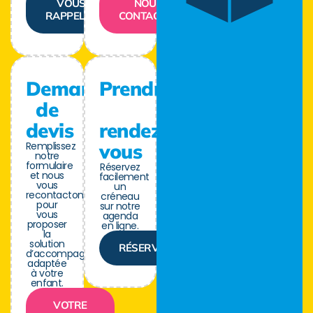
VOUS
NOUS
RAPPELER
CONTACTER
Demande
Prendre
de
devis
rendez-
Remplissez
vous
notre
formulaire
Réservez
et nous
facilement
vous
un
recontactons
créneau
pour
sur notre
vous
agenda
proposer
en ligne.
la
solution
RÉSERVER
d’accompagnement
adaptée
à votre
enfant.
VOTRE