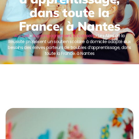
dans toute la
France. à Nantes
Accueil
»
Accompagnement et conseils
»
Les Ailes de la
Réussite proposent un soutien scolaire à domicile adapté aux
besoins des élèves porteurs de troubles d’apprentissage, dans
toute la France. à Nantes