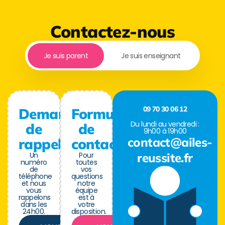
Contactez-nous
Je suis parent
Je suis enseignant
09 70 30 06 12
Demande
Formulaire
Du lundi au vendredi :
de
de
9h00 à 19h00
contact@ailes-
rappel
contact
Un
Pour
reussite.fr
numéro
toutes
de
vos
téléphone
questions
et nous
notre
vous
équipe
rappelons
est à
dans les
votre
24h00.
disposition.