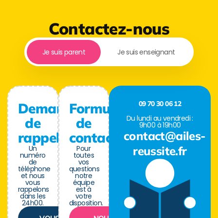
Contactez-nous
Je suis parent
Je suis enseignant
09 70 30 06 12
Demande
Formulaire
Du lundi au vendredi :
de
de
9h00 à 19h00
contact@ailes-
rappel
contact
Un
Pour
reussite.fr
numéro
toutes
de
vos
téléphone
questions
et nous
notre
vous
équipe
rappelons
est à
dans les
votre
24h00.
disposition.