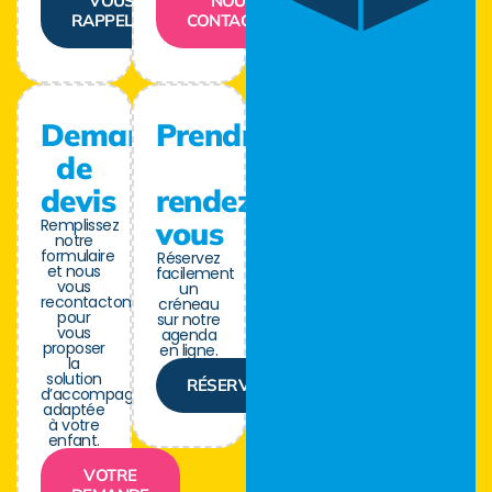
VOUS
NOUS
RAPPELER
CONTACTER
Demande
Prendre
de
devis
rendez-
Remplissez
vous
notre
formulaire
Réservez
et nous
facilement
vous
un
recontactons
créneau
pour
sur notre
vous
agenda
proposer
en ligne.
la
solution
RÉSERVER
d’accompagnement
adaptée
à votre
enfant.
VOTRE