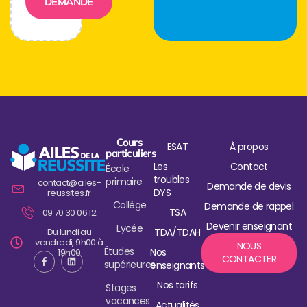
DEMANDE
Cours
ESAT
À propos
particuliers
Les
Contact
École
troubles
primaire
contact@ailes-
Demande de devis
DYS
reussites.fr
Collège
Demande de rappel
TSA
09 70 30 06 12
Devenir enseignant
Lycée
Du lundi au
TDA/TDAH
vendredi, 9h00 à
NOUS
Études
Nos
19h00
CONTACTER
supérieures
enseignants
Nos tarifs
Stages
vacances
Actualités