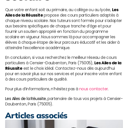
Que votre enfant soit au primaire, au collège ou au lycée,
Les
Ailes de la Réussite
propose des cours particuliers adaptés à
chaque niveau scolaire. Nos tuteurs sont formés pour s’adapter
aux besoins spécifiques de chaque tranche d’âge et pour
fournir un soutien approprié en fonction du programme
scolaire en vigueur. Nous sommes là pour accompagner les
élèves à chaque étape de leur parcours éducatif et les aider à
atteindre l’excellence académique.
En conclusion, si vous recherchez le meilleur réseau de cours
particuliers à Censier-Daubenton, Paris (75005),
Les Ailes de la
Réussite
est le choix idéal. Contactez-nous dès aujourd’hui
pour en savoir plus sur nos services et pour inscrire votre enfant
à des cours particuliers de qualité.
Pour plus d’informations, n’hésitez pas à
nous contacter
.
Les Ailes de la Réussite
, partenaire de tous vos projets à Censier-
Daubenton, Paris (75005).
Articles associés
P
b