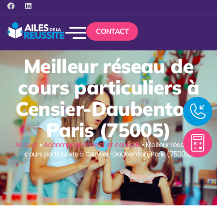
CONTACT
Meilleur réseau de
cours particuliers à
Censier-Daubenton,
Paris (75005)
Accueil
»
Accompagnement et conseils
»
Meilleur réseau de
cours particuliers à Censier-Daubenton, Paris (75005)