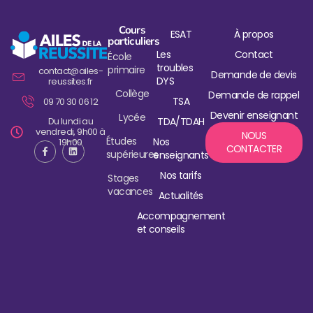
Cours
ESAT
À propos
particuliers
Les
Contact
École
troubles
primaire
contact@ailes-
Demande de devis
DYS
reussites.fr
Collège
Demande de rappel
TSA
09 70 30 06 12
Devenir enseignant
Lycée
Du lundi au
TDA/TDAH
vendredi, 9h00 à
NOUS
Études
Nos
19h00
CONTACTER
supérieures
enseignants
Nos tarifs
Stages
vacances
Actualités
Accompagnement
et conseils