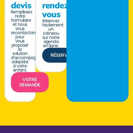
devis
rendez-
Remplissez
vous
notre
formulaire
Réservez
et nous
facilement
vous
un
recontactons
créneau
pour
sur notre
vous
agenda
proposer
en ligne.
la
solution
RÉSERVER
d’accompagnement
adaptée
à votre
enfant.
VOTRE
DEMANDE