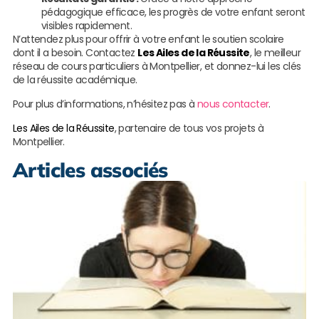
pédagogique efficace, les progrès de votre enfant seront
visibles rapidement.
N’attendez plus pour offrir à votre enfant le soutien scolaire
dont il a besoin. Contactez
Les Ailes de la Réussite
, le meilleur
réseau de cours particuliers à Montpellier, et donnez-lui les clés
de la réussite académique.
Pour plus d’informations, n’hésitez pas à
nous contacter
.
Les Ailes de la Réussite
, partenaire de tous vos projets à
Montpellier.
Articles associés
S
s
e
a
B
G
L
s