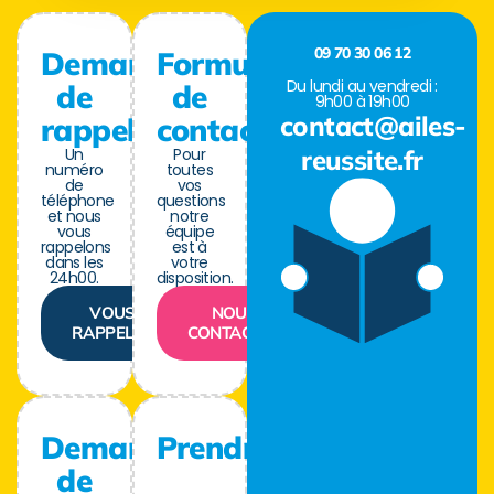
09 70 30 06 12
Demande
Formulaire
Du lundi au vendredi :
de
de
9h00 à 19h00
contact@ailes-
rappel
contact
Un
Pour
reussite.fr
numéro
toutes
de
vos
téléphone
questions
et nous
notre
vous
équipe
rappelons
est à
dans les
votre
24h00.
disposition.
VOUS
NOUS
RAPPELER
CONTACTER
Demande
Prendre
de