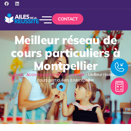
CONTACT
Meilleur réseau de
cours particuliers à
Montpellier
Accueil
»
Accompagnement et conseils
»
Meilleur réseau de
cours particuliers à Montpellier