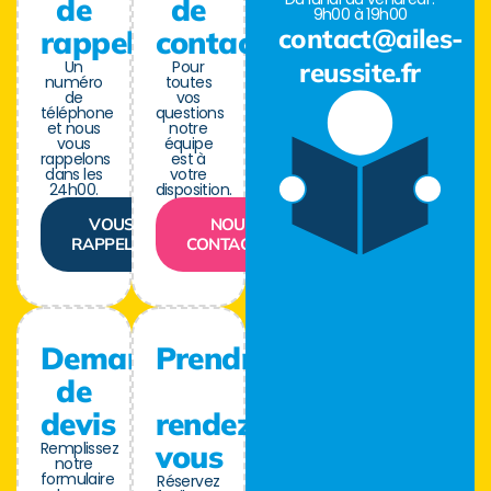
de
de
9h00 à 19h00
contact@ailes-
rappel
contact
Un
Pour
reussite.fr
numéro
toutes
de
vos
téléphone
questions
et nous
notre
vous
équipe
rappelons
est à
dans les
votre
24h00.
disposition.
VOUS
NOUS
RAPPELER
CONTACTER
Demande
Prendre
de
devis
rendez-
Remplissez
vous
notre
formulaire
Réservez