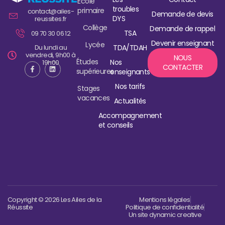
École
troubles
primaire
contact@ailes-
Demande de devis
DYS
reussites.fr
Collège
Demande de rappel
TSA
09 70 30 06 12
Devenir enseignant
Lycée
Du lundi au
TDA/TDAH
vendredi, 9h00 à
NOUS
Études
Nos
19h00
CONTACTER
supérieures
enseignants
Nos tarifs
Stages
vacances
Actualités
Accompagnement
et conseils
Copyright © 2026 Les Ailes de la
Mentions légales
Réussite
Politique de confidentialité
Un site dynamic creative