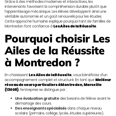
Grâce à des méthodes modernes et interactives, les
intervenants favorisent la compréhension durable plutôt que
l’apprentissage mécanique. Les élèves développent ainsi une
véritable autonomie et un goût renouvelé pour les études.
Cette approche humaine explique pourquoi tant de familles de
Montredon font confiance à
Les Ailes de la Réussite
.
Pourquoi choisir
Les
Ailes de la Réussite
à Montredon ?
En choisissant
Les Ailes de la Réussite
, vous bénéficiez d’un
accompagnement complet et structuré. En tant que
Meilleur
réseau de cours particuliers à Montredon, Marseille
(13008)
, l’entreprise se distingue par :
Une évaluation gratuite
des besoins de l’élève avant le
démarrage des cours.
Des enseignants spécialisés
dans chaque niveau
scolaire (primaire, collège, lycée, études supérieures).