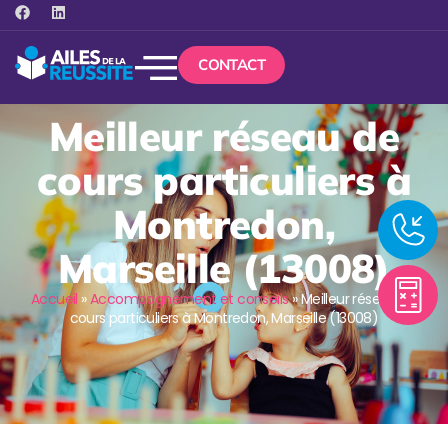
CONTACT
Meilleur réseau de
cours particuliers à
Montredon,
Marseille (13008)
Accueil
»
Accompagnement et conseils
»
Meilleur réseau de
cours particuliers à Montredon, Marseille (13008)