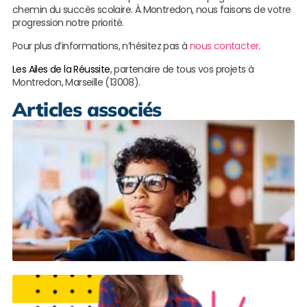
chemin du succès scolaire. À Montredon, nous faisons de votre
progression notre priorité.
Pour plus d’informations, n’hésitez pas à
nous contacter
.
Les Ailes de la Réussite
, partenaire de tous vos projets à
Montredon, Marseille (13008).
Articles associés
S
s
p
à
T
L
s
M
r
c