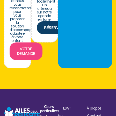
et nous
facilement
vous
un
recontactons
créneau
pour
sur notre
vous
agenda
proposer
en ligne.
la
solution
RÉSERVER
d’accompagnement
adaptée
à votre
enfant.
VOTRE
DEMANDE
Cours
ESAT
À propos
particuliers
Les
Contact