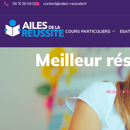
09 70 30 06 12
contact@ailes-reussite.fr
COURS PARTICULIERS
ESA
Meilleur ré
Accueil
»
A