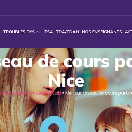
T
TROUBLES DYS
TSA
TDA/TDAH
NOS ENSEIGNANTS
AC
seau de cours pa
Nice
ccompagnement et conseils
»
Meilleur réseau de cours particu