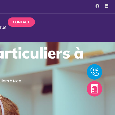
CONTACT
TUS
rticuliers à
liers à Nice