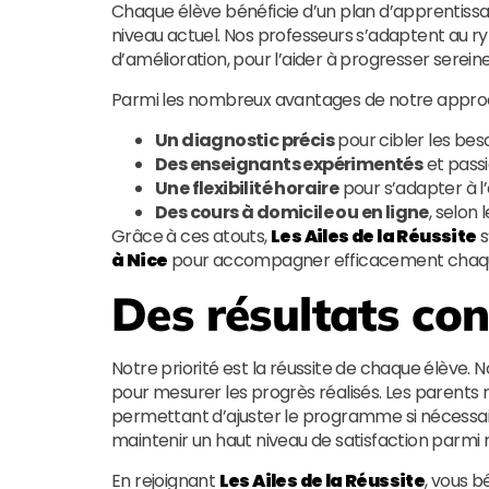
Chaque élève bénéficie d’un plan d’apprentissag
niveau actuel. Nos professeurs s’adaptent au ryt
d’amélioration, pour l’aider à progresser serei
Parmi les nombreux avantages de notre approc
Un diagnostic précis
pour cibler les bes
Des enseignants expérimentés
et passi
Une flexibilité horaire
pour s’adapter à l
Des cours à domicile ou en ligne
, selon 
Grâce à ces atouts,
Les Ailes de la Réussite
s
à Nice
pour accompagner efficacement chaque
Des résultats co
Notre priorité est la réussite de chaque élève. N
pour mesurer les progrès réalisés. Les parents
permettant d’ajuster le programme si nécessai
maintenir un haut niveau de satisfaction parmi n
En rejoignant
Les Ailes de la Réussite
, vous 