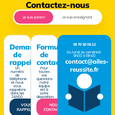
Contactez-nous
Je suis parent
Je suis enseignant
09 70 30 06 12
Demande
Formulaire
Du lundi au vendredi :
de
de
9h00 à 19h00
contact@ailes-
rappel
contact
Un
Pour
reussite.fr
numéro
toutes
de
vos
téléphone
questions
et nous
notre
vous
équipe
rappelons
est à
dans les
votre
24h00.
disposition.
VOUS
NOUS
RAPPELER
CONTACTER