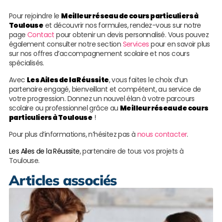
Pour rejoindre le
Meilleur réseau de cours particuliers à
Toulouse
et découvrir nos formules, rendez-vous sur notre
page
Contact
pour obtenir un devis personnalisé. Vous pouvez
également consulter notre section
Services
pour en savoir plus
sur nos offres d’accompagnement scolaire et nos cours
spécialisés.
Avec
Les Ailes de la Réussite
, vous faites le choix d’un
partenaire engagé, bienveillant et compétent, au service de
votre progression. Donnez un nouvel élan à votre parcours
scolaire ou professionnel grâce au
Meilleur réseau de cours
particuliers à Toulouse
!
Pour plus d’informations, n’hésitez pas à
nous contacter
.
Les Ailes de la Réussite
, partenaire de tous vos projets à
Toulouse.
Articles associés
S
s
e
T