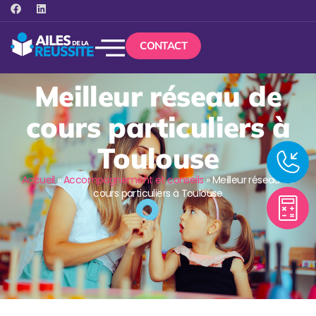
CONTACT
Meilleur réseau de
cours particuliers à
Toulouse
Accueil
»
Accompagnement et conseils
»
Meilleur réseau de
cours particuliers à Toulouse