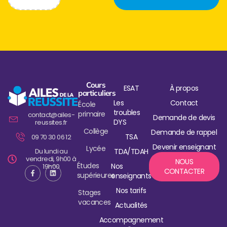
Cours
ESAT
À propos
particuliers
Les
Contact
École
troubles
primaire
contact@ailes-
Demande de devis
DYS
reussites.fr
Collège
Demande de rappel
TSA
09 70 30 06 12
Devenir enseignant
Lycée
Du lundi au
TDA/TDAH
vendredi, 9h00 à
NOUS
Études
Nos
19h00
CONTACTER
supérieures
enseignants
Nos tarifs
Stages
vacances
Actualités
Accompagnement