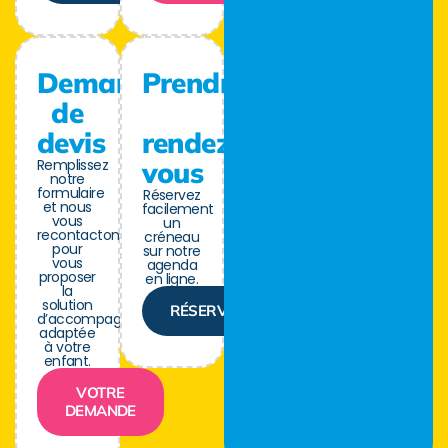
Demande
Prendre
de
devis
rendez-
Remplissez
vous
notre
formulaire
Réservez
et nous
facilement
vous
un
recontactons
créneau
pour
sur notre
vous
agenda
proposer
en ligne.
la
solution
RÉSERVER
d’accompagnement
adaptée
à votre
enfant.
VOTRE
DEMANDE