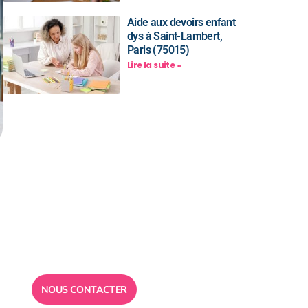
Aide aux devoirs enfant
dys à Saint-Lambert,
Paris (75015)
Lire la suite »
Besoin d’un
conseil ?
Toute l”équipe des Ailes de la
Réussite est à votre disposition
pour vous répondre.
NOUS CONTACTER