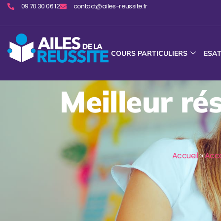
09 70 30 06 12
contact@ailes-reussite.fr
COURS PARTICULIERS
ESA
Meilleur ré
Accueil
»
Acc