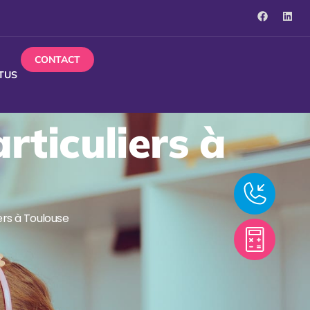
CONTACT
TUS
rticuliers à
ers à Toulouse