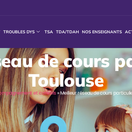
T
TROUBLES DYS
TSA
TDA/TDAH
NOS ENSEIGNANTS
AC
seau de cours pa
Toulouse
ompagnement et conseils
»
Meilleur réseau de cours particuli