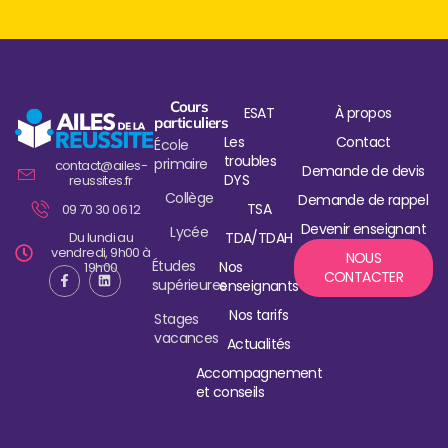
Cours
ESAT
À propos
particuliers
Les
Contact
École
troubles
primaire
contact@ailes-
Demande de devis
DYS
reussites.fr
Collège
Demande de rappel
TSA
09 70 30 06 12
Devenir enseignant
Lycée
Du lundi au
TDA/TDAH
vendredi, 9h00 à
NOUS
Études
Nos
19h00
CONTACTER
supérieures
enseignants
Nos tarifs
Stages
vacances
Actualités
Accompagnement
et conseils