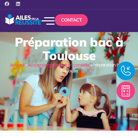
CONTACT
Préparation bac à
Toulouse
Accueil
»
Accompagnement et conseils
»
Préparation bac à
Toulouse