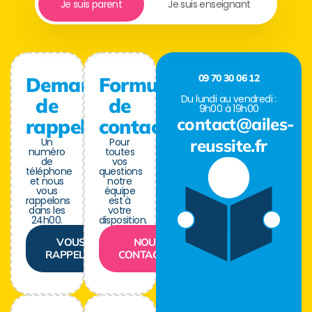
Je suis parent
Je suis enseignant
09 70 30 06 12
Demande
Formulaire
Du lundi au vendredi :
de
de
9h00 à 19h00
contact@ailes-
rappel
contact
Un
Pour
reussite.fr
numéro
toutes
de
vos
téléphone
questions
et nous
notre
vous
équipe
rappelons
est à
dans les
votre
24h00.
disposition.
VOUS
NOUS
RAPPELER
CONTACTER