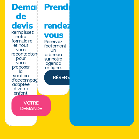
Demande
Prendre
de
devis
rendez-
Remplissez
vous
notre
formulaire
Réservez
et nous
facilement
vous
un
recontactons
créneau
pour
sur notre
vous
agenda
proposer
en ligne.
la
solution
RÉSERVER
d’accompagnement
adaptée
à votre
enfant.
VOTRE
DEMANDE