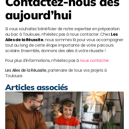
Contactez-nous dès
aujourd’hui
Si vous souhaitez bénéficier de notre expertise en préparation
au bac à Toulouse, n’hésitez pas à nous contacter. Chez
Les
Ailes de la Réussite
, nous sommes là pour vous accompagner
tout au long de cette étape importante de votre parcours
scolaire. Ensemble, donnons des ailes à votre réussite !
Pour plus d’informations, n’hésitez pas à
nous contacter
.
Les Ailes de la Réussite
, partenaire de tous vos projets à
Toulouse.
Articles associés
S
s
e
d
à
M
L