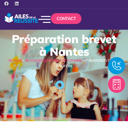
CONTACT
Préparation brevet
à Nantes
Accueil
»
Accompagnement et conseils
»
Préparation brevet
à Nantes