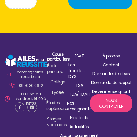
Cours
ESAT
À propos
particuliers
Les
Contact
École
troubles
primaire
contact@ailes-
Demande de devis
DYS
reussites.fr
Collège
Demande de rappel
TSA
09 70 30 06 12
Devenir enseignant
Lycée
Du lundi au
TDA/TDAH
vendredi, 9h00 à
NOUS
Études
Nos
19h00
CONTACTER
supérieures
enseignants
Nos tarifs
Stages
vacances
Actualités
Accompagnement