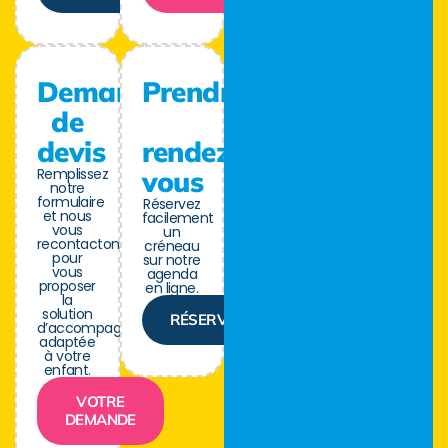
Demande
Prendre
de
devis
rendez-
Remplissez
vous
notre
formulaire
Réservez
et nous
facilement
vous
un
recontactons
créneau
pour
sur notre
vous
agenda
proposer
en ligne.
la
solution
RÉSERVER
d’accompagnement
adaptée
à votre
enfant.
VOTRE
DEMANDE