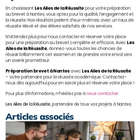
En choisissant
Les Ailes de la Réussite
pour votre préparation
au brevet à Nantes, vous optez pour la qualité, l’engagement et
la réussite. Nos résultats parlent d’eux-mêmes, avec un taux de
réussite élevé et des élèves satisfaits de nos services.
N’attendez plus pour nous contacter et réserver votre place
pour une préparation au brevet complète et efficace. Avec
Les
Ailes de la Réussite
, donnez-vous toutes les chances de
réussir brillamment cet examen et de prendre votre envol vers
un avenir prometteur.
Préparation brevet à Nantes
avec
Les Ailes de la Réussite
– votre partenaire pour la réussite académique. Contactez-
nous dès aujourd’hui pour en savoir plus et réserver votre place !
Pour plus d’informations, n’hésitez pas à
nous contacter
.
Les Ailes de la Réussite
, partenaire de tous vos projets à Nantes.
Articles associés
S
s
e