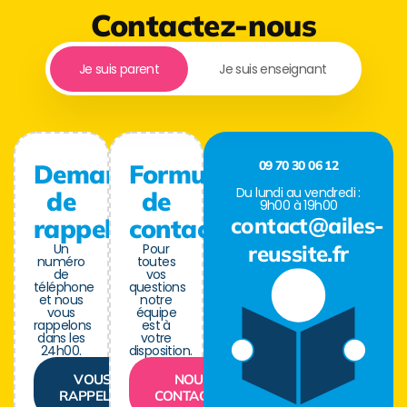
Contactez-nous
Je suis parent
Je suis enseignant
09 70 30 06 12
Demande
Formulaire
Du lundi au vendredi :
de
de
9h00 à 19h00
contact@ailes-
rappel
contact
Un
Pour
reussite.fr
numéro
toutes
de
vos
téléphone
questions
et nous
notre
vous
équipe
rappelons
est à
dans les
votre
24h00.
disposition.
VOUS
NOUS
RAPPELER
CONTACTER