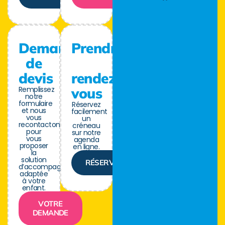
Demande
Prendre
de
devis
rendez-
Remplissez
vous
notre
formulaire
Réservez
et nous
facilement
vous
un
recontactons
créneau
pour
sur notre
vous
agenda
proposer
en ligne.
la
solution
RÉSERVER
d’accompagnement
adaptée
à votre
enfant.
VOTRE
DEMANDE