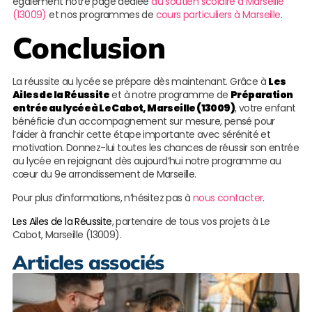
également notre page dédiée
au soutien scolaire à Marseille
(13009)
et nos programmes de
cours particuliers à Marseille
.
Conclusion
La réussite au lycée se prépare dès maintenant. Grâce à
Les
Ailes de la Réussite
et à notre programme de
Préparation
entrée au lycée à Le Cabot, Marseille (13009)
, votre enfant
bénéficie d’un accompagnement sur mesure, pensé pour
l’aider à franchir cette étape importante avec sérénité et
motivation. Donnez-lui toutes les chances de réussir son entrée
au lycée en rejoignant dès aujourd’hui notre programme au
cœur du 9e arrondissement de Marseille.
Pour plus d’informations, n’hésitez pas à
nous contacter
.
Les Ailes de la Réussite
, partenaire de tous vos projets à Le
Cabot, Marseille (13009).
Articles associés
S
s
e