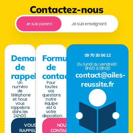
Contactez-nous
Je suis parent
Je suis enseignant
09 70 30 06 12
Demande
Formulaire
Du lundi au vendredi :
de
de
9h00 à 19h00
contact@ailes-
rappel
contact
Un
Pour
reussite.fr
numéro
toutes
de
vos
téléphone
questions
et nous
notre
vous
équipe
rappelons
est à
dans les
votre
24h00.
disposition.
VOUS
NOUS
RAPPELER
CONTACTER