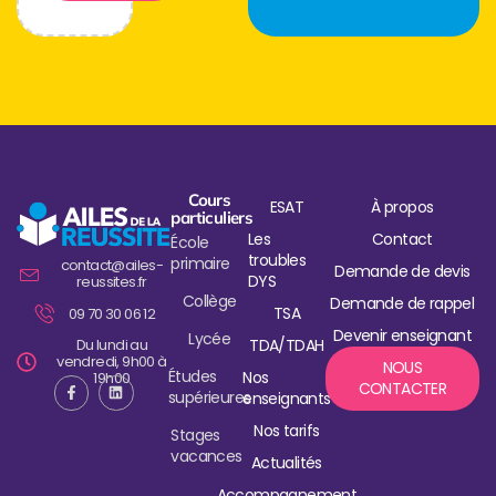
Cours
ESAT
À propos
particuliers
Les
Contact
École
troubles
primaire
contact@ailes-
Demande de devis
DYS
reussites.fr
Collège
Demande de rappel
TSA
09 70 30 06 12
Devenir enseignant
Lycée
Du lundi au
TDA/TDAH
vendredi, 9h00 à
NOUS
Études
Nos
19h00
CONTACTER
supérieures
enseignants
Nos tarifs
Stages
vacances
Actualités
Accompagnement