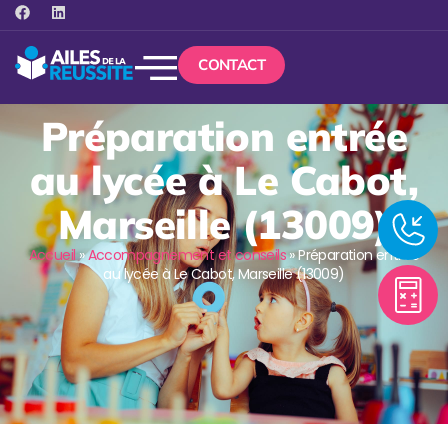
CONTACT
Préparation entrée
au lycée à Le Cabot,
Marseille (13009)
Accueil
»
Accompagnement et conseils
»
Préparation entrée
au lycée à Le Cabot, Marseille (13009)