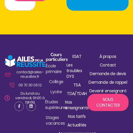
Cours
ESAT
À propos
particuliers
Les
Contact
École
troubles
primaire
contact@ailes-
Demande de devis
DYS
reussites.fr
Collège
Demande de rappel
TSA
09 70 30 06 12
Devenir enseignant
Lycée
Du lundi au
TDA/TDAH
vendredi, 9h00 à
NOUS
Études
Nos
19h00
CONTACTER
supérieures
enseignants
Nos tarifs
Stages
vacances
Actualités