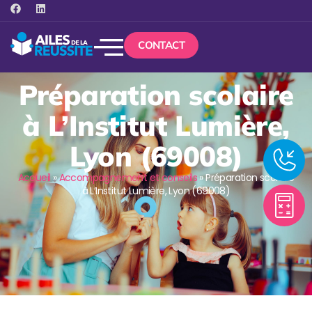
CONTACT
Préparation scolaire
à L’Institut Lumière,
Lyon (69008)
Accueil
»
Accompagnement et conseils
»
Préparation scolaire
à L’Institut Lumière, Lyon (69008)