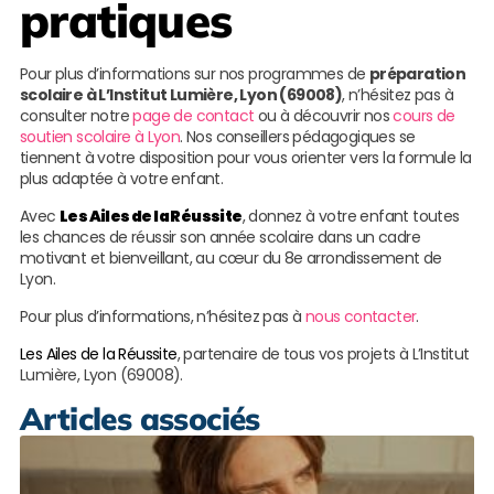
pratiques
Pour plus d’informations sur nos programmes de
préparation
scolaire à L’Institut Lumière, Lyon (69008)
, n’hésitez pas à
consulter notre
page de contact
ou à découvrir nos
cours de
soutien scolaire à Lyon
. Nos conseillers pédagogiques se
tiennent à votre disposition pour vous orienter vers la formule la
plus adaptée à votre enfant.
Avec
Les Ailes de la Réussite
, donnez à votre enfant toutes
les chances de réussir son année scolaire dans un cadre
motivant et bienveillant, au cœur du 8e arrondissement de
Lyon.
Pour plus d’informations, n’hésitez pas à
nous contacter
.
Les Ailes de la Réussite
, partenaire de tous vos projets à L’Institut
Lumière, Lyon (69008).
Articles associés
P
e
l