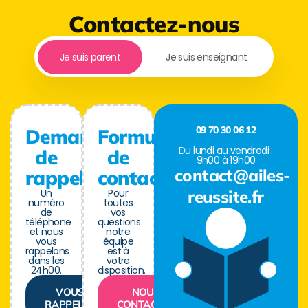
Contactez-nous
Je suis parent
Je suis enseignant
09 70 30 06 12
Demande
Formulaire
Du lundi au vendredi :
de
de
9h00 à 19h00
contact@ailes-
rappel
contact
Un
Pour
reussite.fr
numéro
toutes
de
vos
téléphone
questions
et nous
notre
vous
équipe
rappelons
est à
dans les
votre
24h00.
disposition.
VOUS
NOUS
RAPPELER
CONTACTER