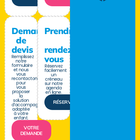
Demande
Prendre
de
devis
rendez-
Remplissez
vous
notre
formulaire
Réservez
et nous
facilement
vous
un
recontactons
créneau
pour
sur notre
vous
agenda
proposer
en ligne.
la
solution
RÉSERVER
d’accompagnement
adaptée
à votre
enfant.
VOTRE
DEMANDE