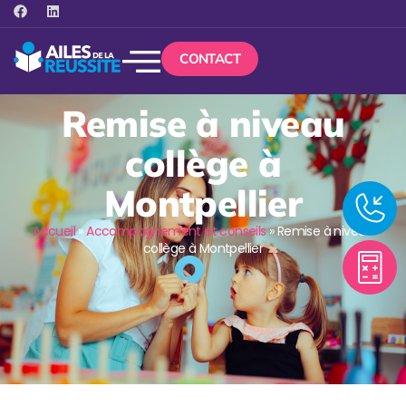
CONTACT
Remise à niveau
collège à
Montpellier
Accueil
»
Accompagnement et conseils
»
Remise à niveau
collège à Montpellier