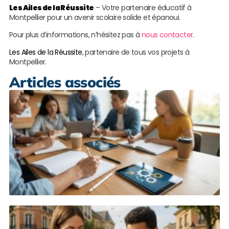
Les Ailes de la Réussite
– Votre partenaire éducatif à
Montpellier pour un avenir scolaire solide et épanoui.
Pour plus d’informations, n’hésitez pas à
nous contacter
.
Les Ailes de la Réussite
, partenaire de tous vos projets à
Montpellier.
Articles associés
R
n
c
M
L
s
M
r
c