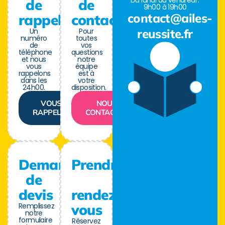
Du lundi au vendredi :
de
de
9h00 à 19h00
contact@ailes-
rappel
contact
Un
Pour
reussite.fr
numéro
toutes
de
vos
téléphone
questions
et nous
notre
vous
équipe
rappelons
est à
dans les
votre
24h00.
disposition.
VOUS
NOUS
RAPPELER
CONTACTER
Demande
Prendre
de
devis
rendez-
Remplissez
vous
notre
formulaire
Réservez