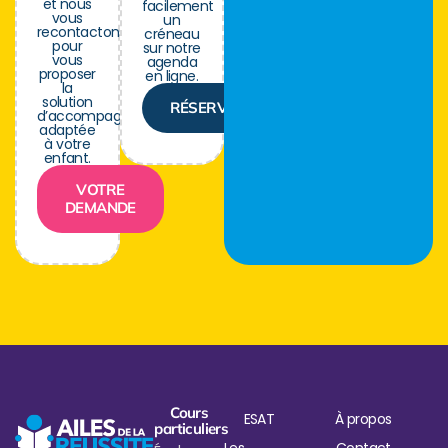
et nous
facilement
vous
un
recontactons
créneau
pour
sur notre
vous
agenda
proposer
en ligne.
la
solution
RÉSERVER
d’accompagnement
adaptée
à votre
enfant.
VOTRE
DEMANDE
Cours
ESAT
À propos
particuliers