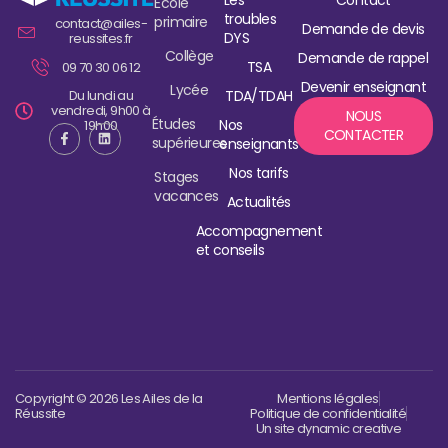
Les
Contact
École
troubles
primaire
contact@ailes-
Demande de devis
DYS
reussites.fr
Collège
Demande de rappel
TSA
09 70 30 06 12
Devenir enseignant
Lycée
Du lundi au
TDA/TDAH
vendredi, 9h00 à
NOUS
Études
Nos
19h00
CONTACTER
supérieures
enseignants
Nos tarifs
Stages
vacances
Actualités
Accompagnement
et conseils
Copyright © 2026 Les Ailes de la
Mentions légales
Réussite
Politique de confidentialité
Un site dynamic creative