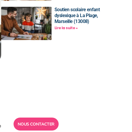
Soutien scolaire enfant
dyslexique à La Plage,
Marseille (13008)
Lire la suite »
Besoin d’un
conseil ?
Toute l”équipe des Ailes de la
Réussite est à votre disposition
pour vous répondre.
NOUS CONTACTER
e