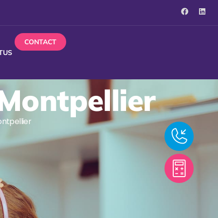
CONTACT
TUS
Montpellier
ntpellier