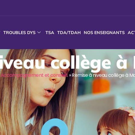
T
TROUBLES DYS
TSA
TDA/TDAH
NOS ENSEIGNANTS
AC
iveau collège à 
»
Accompagnement et conseils
»
Remise à niveau collège à Mo