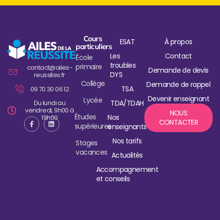
Cours
ESAT
À propos
particuliers
Les
Contact
École
troubles
primaire
contact@ailes-
Demande de devis
DYS
reussites.fr
Collège
Demande de rappel
TSA
09 70 30 06 12
Devenir enseignant
Lycée
Du lundi au
TDA/TDAH
vendredi, 9h00 à
NOUS
Études
Nos
19h00
CONTACTER
supérieures
enseignants
Nos tarifs
Stages
vacances
Actualités
Accompagnement
et conseils