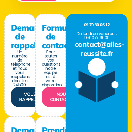
09 70 30 06 12
Demande
Formulaire
Du lundi au vendredi :
de
de
9h00 à 19h00
contact@ailes-
rappel
contact
Un
Pour
reussite.fr
numéro
toutes
de
vos
téléphone
questions
et nous
notre
vous
équipe
rappelons
est à
dans les
votre
24h00.
disposition.
VOUS
NOUS
RAPPELER
CONTACTER
Demande
Prendre