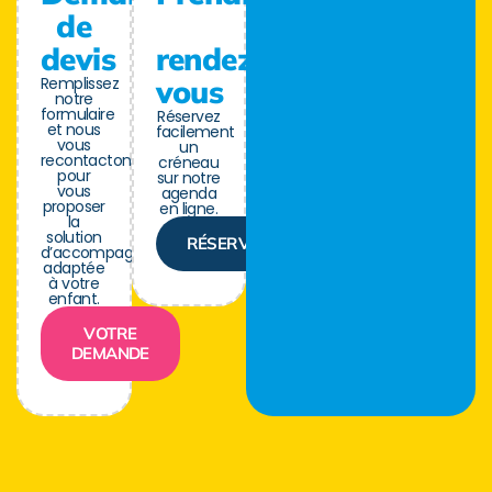
de
devis
rendez-
Remplissez
vous
notre
formulaire
Réservez
et nous
facilement
vous
un
recontactons
créneau
pour
sur notre
vous
agenda
proposer
en ligne.
la
solution
RÉSERVER
d’accompagnement
adaptée
à votre
enfant.
VOTRE
DEMANDE