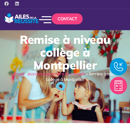
CONTACT
Remise à niveau
collège à
Montpellier
Accueil
»
Accompagnement et conseils
»
Remise à niveau
collège à Montpellier