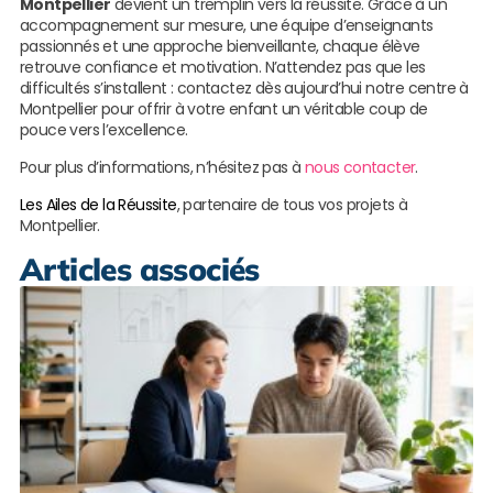
Montpellier
devient un tremplin vers la réussite. Grâce à un
accompagnement sur mesure, une équipe d’enseignants
passionnés et une approche bienveillante, chaque élève
retrouve confiance et motivation. N’attendez pas que les
difficultés s’installent : contactez dès aujourd’hui notre centre à
Montpellier pour offrir à votre enfant un véritable coup de
pouce vers l’excellence.
Pour plus d’informations, n’hésitez pas à
nous contacter
.
Les Ailes de la Réussite
, partenaire de tous vos projets à
Montpellier.
Articles associés
M
r
c
p
à
L
s