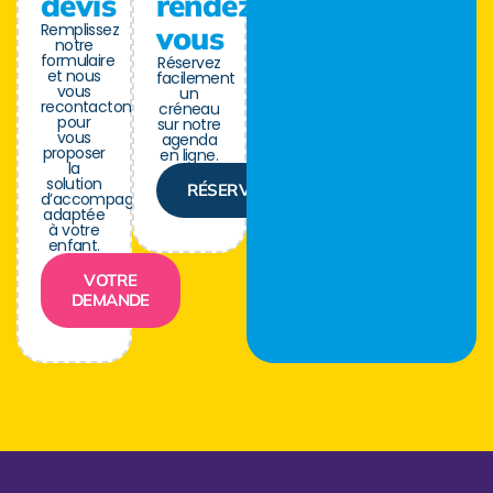
devis
rendez-
Remplissez
vous
notre
formulaire
Réservez
et nous
facilement
vous
un
recontactons
créneau
pour
sur notre
vous
agenda
proposer
en ligne.
la
solution
RÉSERVER
d’accompagnement
adaptée
à votre
enfant.
VOTRE
DEMANDE