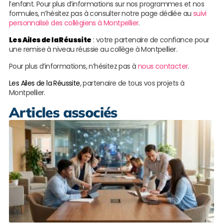
l’enfant. Pour plus d’informations sur nos programmes et nos
formules, n’hésitez pas à consulter notre page dédiée au
suivi
personnalisé des collégiens à Montpellier
.
Les Ailes de la Réussite
: votre partenaire de confiance pour
une remise à niveau réussie au collège à Montpellier.
Pour plus d’informations, n’hésitez pas à
nous contacter
.
Les Ailes de la Réussite
, partenaire de tous vos projets à
Montpellier.
Articles associés
M
r
c
p
à
L
s