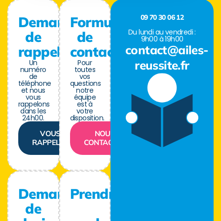
09 70 30 06 12
Demande
Formulaire
Du lundi au vendredi :
de
de
9h00 à 19h00
contact@ailes-
rappel
contact
Un
Pour
reussite.fr
numéro
toutes
de
vos
téléphone
questions
et nous
notre
vous
équipe
rappelons
est à
dans les
votre
24h00.
disposition.
VOUS
NOUS
RAPPELER
CONTACTER
Demande
Prendre
de