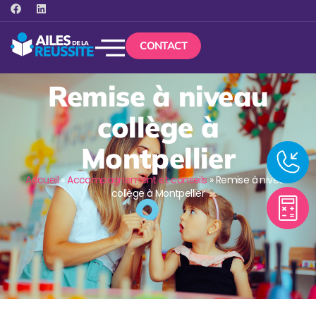
CONTACT
Remise à niveau
collège à
Montpellier
Accueil
»
Accompagnement et conseils
»
Remise à niveau
collège à Montpellier