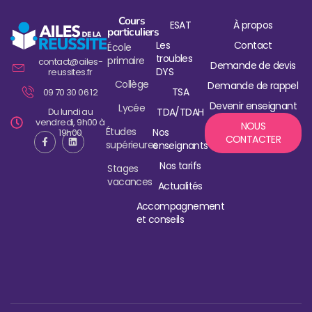
Cours
ESAT
À propos
particuliers
Les
Contact
École
troubles
primaire
contact@ailes-
Demande de devis
DYS
reussites.fr
Collège
Demande de rappel
TSA
09 70 30 06 12
Devenir enseignant
Lycée
Du lundi au
TDA/TDAH
vendredi, 9h00 à
NOUS
Études
Nos
19h00
CONTACTER
supérieures
enseignants
Nos tarifs
Stages
vacances
Actualités
Accompagnement
et conseils