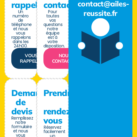
contact@ailes-
rappel
contact
Un
Pour
reussite.fr
numéro
toutes
de
vos
téléphone
questions
et nous
notre
vous
équipe
rappelons
est à
dans les
votre
24h00.
disposition.
VOUS
NOUS
RAPPELER
CONTACTER
Demande
Prendre
de
devis
rendez-
Remplissez
vous
notre
formulaire
Réservez
et nous
facilement
vous
un