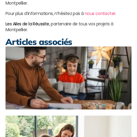
Montpellier.
Pour plus d’informations, n’hésitez pas à
nous contacter
.
Les Ailes de la Réussite
, partenaire de tous vos projets à
Montpellier.
Articles associés
S
s
e
d
à
M
L
s
S
s
p
à