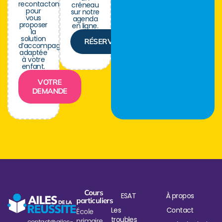
recontactons
créneau
pour
sur notre
vous
agenda
proposer
en ligne.
la
solution
RÉSERVER
d’accompagnement
adaptée
à votre
enfant.
VOTRE
DEMANDE
Cours
ESAT
À propos
particuliers
Les
Contact
École
troubles
primaire
contact@ailes-