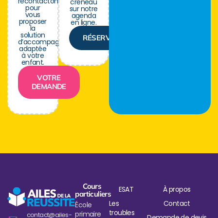
recontactons
créneau
pour
sur notre
vous
agenda
proposer
en ligne.
la
solution
RÉSERVER
d’accompagnement
adaptée
à votre
enfant.
VOTRE
DEMANDE
Cours
ESAT
À propos
particuliers
Les
Contact
École
troubles
primaire
contact@ailes-
Demande de devis