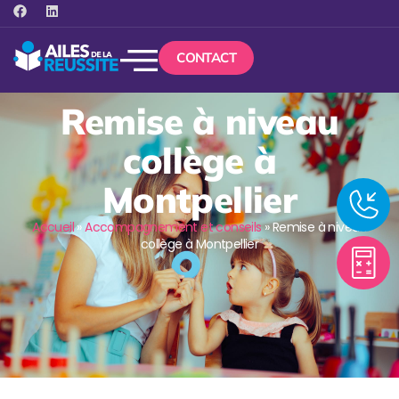
CONTACT
Remise à niveau
collège à
Montpellier
Accueil
»
Accompagnement et conseils
»
Remise à niveau
collège à Montpellier