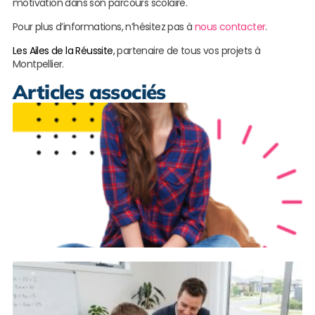
motivation dans son parcours scolaire.
Pour plus d’informations, n’hésitez pas à
nous contacter
.
Les Ailes de la Réussite
, partenaire de tous vos projets à
Montpellier.
Articles associés
M
r
c
p
à
M
L
s
S
s
p
à