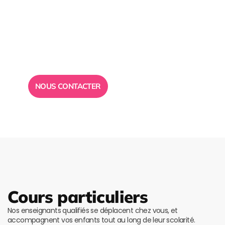
Besoin d’un
conseil ?
Toute l”équipe des Ailes de la Réussite est à votre
disposition pour vous répondre.
NOUS CONTACTER
Cours particuliers
Nos enseignants qualifiés se déplacent chez vous, et
accompagnent vos enfants tout au long de leur scolarité.