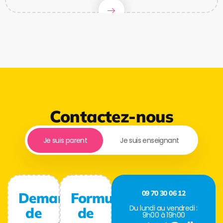
Contactez-nous
Je suis parent
Je suis enseignant
09 70 30 06 12
Demande
Formulaire
Du lundi au vendredi :
de
de
9h00 à 19h00