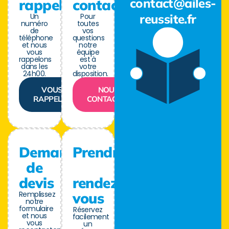
contact@ailes-
rappel
contact
Un
Pour
reussite.fr
numéro
toutes
de
vos
téléphone
questions
et nous
notre
vous
équipe
rappelons
est à
dans les
votre
24h00.
disposition.
VOUS
NOUS
RAPPELER
CONTACTER
Demande
Prendre
de
devis
rendez-
Remplissez
vous
notre
formulaire
Réservez
et nous
facilement
vous
un