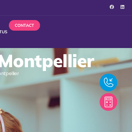
CONTACT
TUS
Montpellier
ntpellier