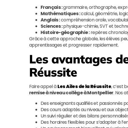
Français :
grammaire, orthographe, expre
Mathématiques :
calcul, géométrie, logi
Anglais :
compréhension orale, vocabulair
Sciences :
physique-chimie, SVT et techno
Histoire-géographie :
repères chronolog
Grâce à cette approche globale, les élèves pe
apprentissages et progresser rapidement.
Les avantages de
Réussite
Faire appel à
Les Ailes de la Réussite
, c’est 
remise à niveau collège à Montpellier
. Nos a
Des enseignants qualifiés et passionnés pa
Des cours adaptés au niveau et aux object
Un suivi régulier et des bilans personnalis
Des horaires flexibles pour s’adapter à l’e