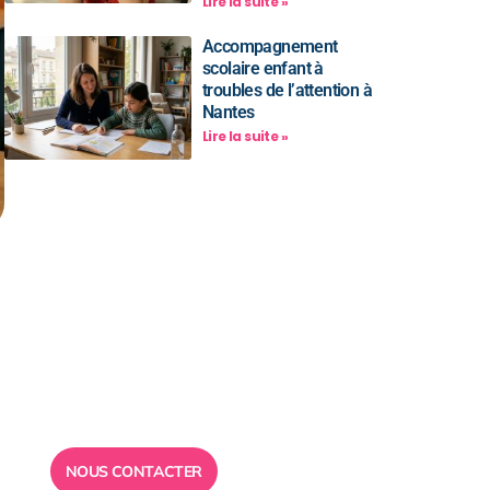
Lire la suite »
Accompagnement
scolaire enfant à
troubles de l’attention à
Nantes
Lire la suite »
Besoin d’un
conseil ?
Toute l”équipe des Ailes de la
Réussite est à votre disposition
pour vous répondre.
NOUS CONTACTER