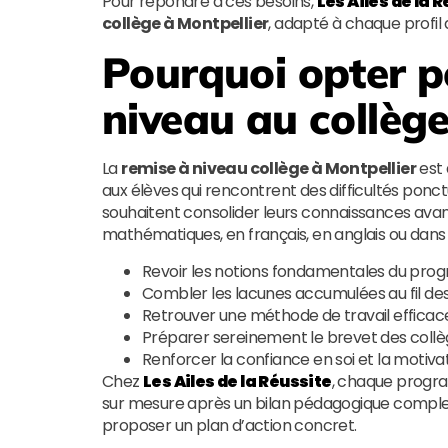
Pour répondre à ces besoins,
Les Ailes de la 
collège à Montpellier
, adapté à chaque profil 
Pourquoi opter p
niveau au collège
La
remise à niveau collège à Montpellier
est 
aux élèves qui rencontrent des difficultés ponct
souhaitent consolider leurs connaissances avan
mathématiques, en français, en anglais ou dans
Revoir les notions fondamentales du prog
Combler les lacunes accumulées au fil des
Retrouver une méthode de travail efficace
Préparer sereinement le brevet des collèg
Renforcer la confiance en soi et la motivat
Chez
Les Ailes de la Réussite
, chaque prog
sur mesure après un bilan pédagogique complet. L’
proposer un plan d’action concret.