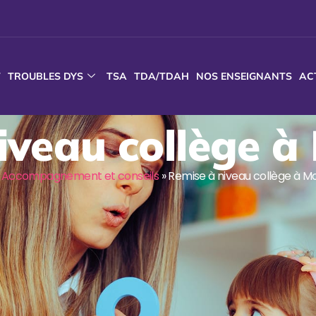
T
TROUBLES DYS
TSA
TDA/TDAH
NOS ENSEIGNANTS
AC
iveau collège à 
»
Accompagnement et conseils
»
Remise à niveau collège à Mo