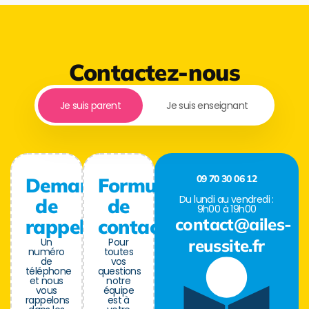
Contactez-nous
Je suis parent
Je suis enseignant
09 70 30 06 12
Demande
Formulaire
Du lundi au vendredi :
de
de
9h00 à 19h00
contact@ailes-
rappel
contact
Un
Pour
reussite.fr
numéro
toutes
de
vos
téléphone
questions
et nous
notre
vous
équipe
rappelons
est à