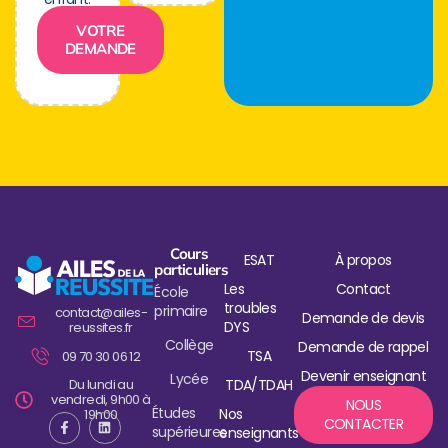
VOTRE
DEMANDE
Cours
ESAT
À propos
particuliers
Les
Contact
École
troubles
primaire
contact@ailes-
Demande de devis
DYS
reussites.fr
Collège
Demande de rappel
TSA
09 70 30 06 12
Devenir enseignant
Lycée
Du lundi au
TDA/TDAH
vendredi, 9h00 à
NOUS
Études
Nos
19h00
CONTACTER
supérieures
enseignants