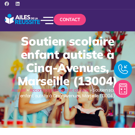
CONTACT
Soutien scolaire
enfant autiste à
Cinq-Avenues,
Marseille (13004)
Accueil
»
Accompagnement et conseils
»
Soutien scolaire
enfant autiste à Cinq-Avenues, Marseille (13004)