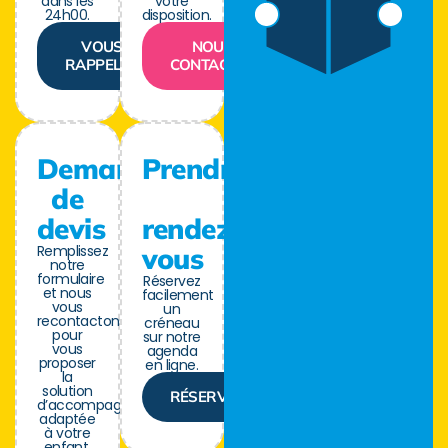
dans les
votre
24h00.
disposition.
VOUS
NOUS
RAPPELER
CONTACTER
Demande
Prendre
de
devis
rendez-
Remplissez
vous
notre
formulaire
Réservez
et nous
facilement
vous
un
recontactons
créneau
pour
sur notre
vous
agenda
proposer
en ligne.
la
solution
RÉSERVER
d’accompagnement
adaptée
à votre
enfant.