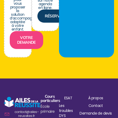
sur notre
vous
agenda
proposer
en ligne.
la
solution
RÉSERVER
d’accompagnement
adaptée
à votre
enfant.
VOTRE
DEMANDE
Cours
ESAT
À propos
particuliers
Les
Contact
École
troubles
primaire
contact@ailes-
Demande de devis
DYS
reussites.fr