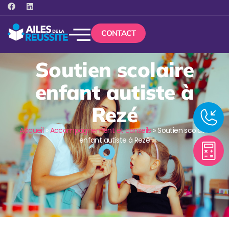
CONTACT
Soutien scolaire
enfant autiste à
Rezé
Accueil
»
Accompagnement et conseils
»
Soutien scolaire
enfant autiste à Rezé