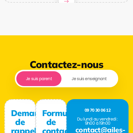
Contactez-nous
Je suis parent
Je suis enseignant
09 70 30 06 12
Demande
Formulaire
Du lundi au vendredi :
de
de
9h00 à 19h00
contact@ailes-
rappel
contact