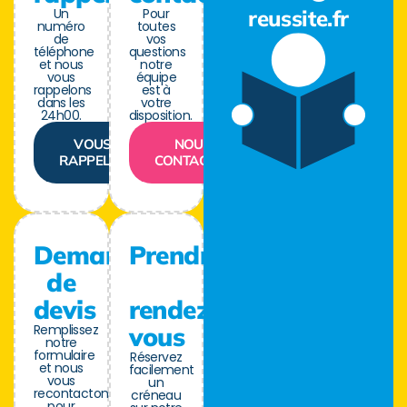
Un
Pour
reussite.fr
numéro
toutes
de
vos
téléphone
questions
et nous
notre
vous
équipe
rappelons
est à
dans les
votre
24h00.
disposition.
VOUS
NOUS
RAPPELER
CONTACTER
Demande
Prendre
de
devis
rendez-
Remplissez
vous
notre
formulaire
Réservez
et nous
facilement
vous
un
recontactons
créneau
pour