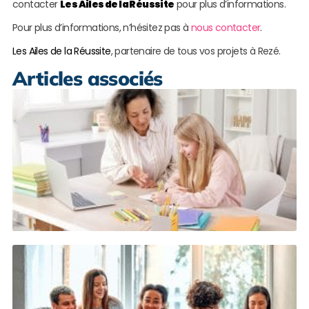
contacter
Les Ailes de la Réussite
pour plus d’informations.
Pour plus d’informations, n’hésitez pas à
nous contacter
.
Les Ailes de la Réussite
, partenaire de tous vos projets à Rezé.
Articles associés
A
a
d
e
d
N
L
s
R
n
p
à
T