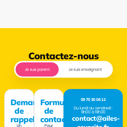
Contactez-nous
Je suis parent
Je suis enseignant
09 70 30 06 12
Demande
Formulaire
Du lundi au vendredi :
de
de
9h00 à 19h00
contact@ailes-
rappel
contact
Un
Pour