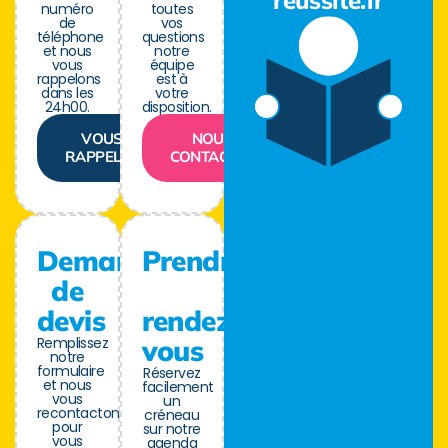
reussite.fr
numéro
toutes
de
vos
téléphone
questions
et nous
notre
vous
équipe
rappelons
est à
dans les
votre
24h00.
disposition.
VOUS
NOUS
RAPPELER
CONTACTER
Demande
Prendre
de
devis
rendez-
Remplissez
vous
notre
formulaire
Réservez
et nous
facilement
vous
un
recontactons
créneau
pour
sur notre
vous
agenda