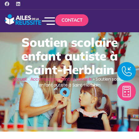
CONTACT
Soutien scolaire
enfant autiste à
Saint-Herblain
Accueil
»
Accompagnement et conseils
»
Soutien scolaire
enfant autiste à Saint-Herblain