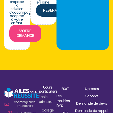
proposer
en ligne.
la
solution
RÉSERVER
d’accompagnement
adaptée
à votre
enfant.
VOTRE
DEMANDE
Cours
ESAT
À propos
particuliers
Les
Contact
École
troubles
primaire
contact@ailes-
Demande de devis
DYS
reussites.fr
Collège
Demande de rappel