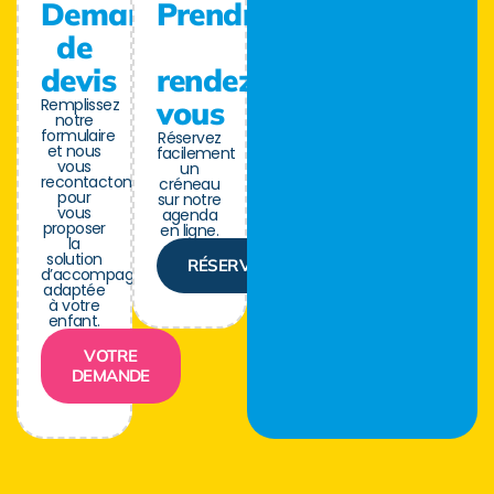
Demande
Prendre
de
devis
rendez-
Remplissez
vous
notre
formulaire
Réservez
et nous
facilement
vous
un
recontactons
créneau
pour
sur notre
vous
agenda
proposer
en ligne.
la
solution
RÉSERVER
d’accompagnement
adaptée
à votre
enfant.
VOTRE
DEMANDE