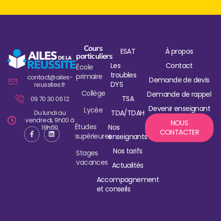
Cours
ESAT
À propos
particuliers
Les
Contact
École
troubles
primaire
contact@ailes-
Demande de devis
DYS
reussites.fr
Collège
Demande de rappel
TSA
09 70 30 06 12
Devenir enseignant
Lycée
Du lundi au
TDA/TDAH
vendredi, 9h00 à
NOUS
Études
Nos
19h00
CONTACTER
supérieures
enseignants
Nos tarifs
Stages
vacances
Actualités
Accompagnement
et conseils