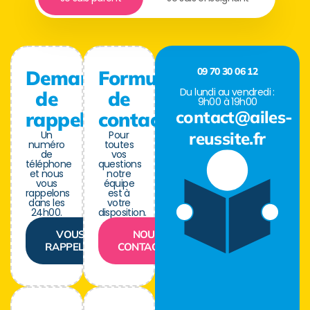
09 70 30 06 12
Demande
Formulaire
Du lundi au vendredi :
de
de
9h00 à 19h00
contact@ailes-
rappel
contact
Un
Pour
reussite.fr
numéro
toutes
de
vos
téléphone
questions
et nous
notre
vous
équipe
rappelons
est à
dans les
votre
24h00.
disposition.
VOUS
NOUS
RAPPELER
CONTACTER