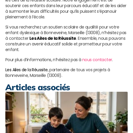
les clés de la réussite scolaire. Notre engagement est de
soutenir ces enfants dans leur parcours éducatif et de les aider
à surmonter leurs difficultés pour qu’ils puissent s’épanouir
pleinement à l’école.
Si vous recherchez un soutien scolaire de qualité pour votre
enfant dyslexique à Bonneveine, Marseille (13008), n’hésitez pas
à contacter
Les Ailes de la Réussite
. Ensemble, nous pouvons
construire un avenir éducatif solide et prometteur pour votre
enfant.
Pour plus d’informations, n’hésitez pas à
nous contacter
.
Les Ailes de la Réussite
, partenaire de tous vos projets à
Bonneveine, Marseille (13008).
Articles associés
S
s
p
S
L
s