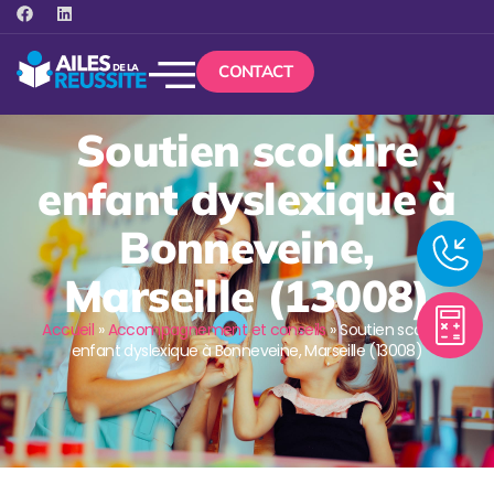
CONTACT
Soutien scolaire
enfant dyslexique à
Bonneveine,
Marseille (13008)
Accueil
»
Accompagnement et conseils
»
Soutien scolaire
enfant dyslexique à Bonneveine, Marseille (13008)