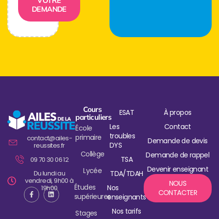
VOTRE
DEMANDE
Cours
ESAT
À propos
particuliers
Les
Contact
École
troubles
primaire
contact@ailes-
Demande de devis
DYS
reussites.fr
Collège
Demande de rappel
TSA
09 70 30 06 12
Devenir enseignant
Lycée
Du lundi au
TDA/TDAH
vendredi, 9h00 à
NOUS
Études
Nos
19h00
CONTACTER
supérieures
enseignants
Nos tarifs
Stages