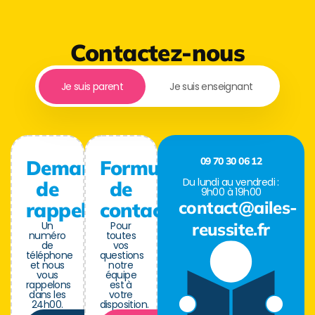
Contactez-nous
Je suis parent
Je suis enseignant
09 70 30 06 12
Demande
Formulaire
Du lundi au vendredi :
de
de
9h00 à 19h00
contact@ailes-
rappel
contact
Un
Pour
reussite.fr
numéro
toutes
de
vos
téléphone
questions
et nous
notre
vous
équipe
rappelons
est à
dans les
votre
24h00.
disposition.