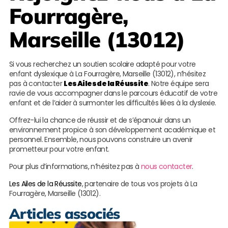
Fourragère,
Marseille (13012)
Si vous recherchez un soutien scolaire adapté pour votre
enfant dyslexique à La Fourragère, Marseille (13012), n’hésitez
pas à contacter
Les Ailes de la Réussite
. Notre équipe sera
ravie de vous accompagner dans le parcours éducatif de votre
enfant et de l’aider à surmonter les difficultés liées à la dyslexie.
Offrez-lui la chance de réussir et de s’épanouir dans un
environnement propice à son développement académique et
personnel. Ensemble, nous pouvons construire un avenir
prometteur pour votre enfant.
Pour plus d’informations, n’hésitez pas à
nous contacter
.
Les Ailes de la Réussite
, partenaire de tous vos projets à La
Fourragère, Marseille (13012).
Articles associés
M