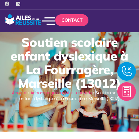
CONTACT
Soutien scolaire
enfant dyslexique à
La Fourragère,
Marseille (13012)
Accueil
»
Accompagnement et conseils
»
Soutien scolaire
enfant dyslexique à La Fourragère, Marseille (13012)