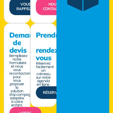
VOUS
NOUS
RAPPELER
CONTACTER
Demande
Prendre
de
devis
rendez-
Remplissez
vous
notre
formulaire
Réservez
et nous
facilement
vous
un
recontactons
créneau
pour
sur notre
vous
agenda
proposer
en ligne.
la
solution
RÉSERVER
d’accompagnement
adaptée
à votre
enfant.