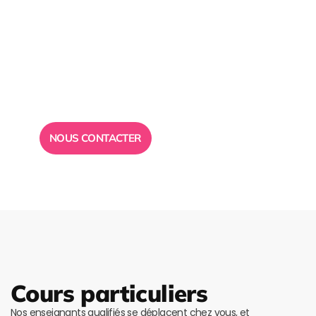
Besoin d’un
conseil ?
Toute l”équipe des Ailes de la Réussite est à votre
disposition pour vous répondre.
NOUS CONTACTER
Cours particuliers
Nos enseignants qualifiés se déplacent chez vous, et