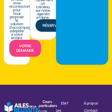
facilement
vous
un
recontactons
créneau
pour
sur notre
vous
agenda
proposer
en ligne.
la
solution
RÉSERVER
d’accompagnement
adaptée
à votre
enfant.
VOTRE
DEMANDE
Cours
ESAT
À propos
particuliers
Les
Contact
École