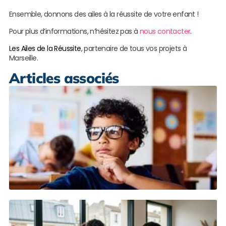
Ensemble, donnons des ailes à la réussite de votre enfant !
Pour plus d’informations, n’hésitez pas à
nous contacter
.
Les Ailes de la Réussite
, partenaire de tous vos projets à
Marseille.
Articles associés
S
s
p
M
L
s
M
r
c