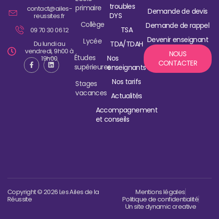
troubles
primaire
contact@ailes-
Demande de devis
DYS
reussites.fr
Collège
Demande de rappel
TSA
09 70 30 06 12
Devenir enseignant
Lycée
Du lundi au
TDA/TDAH
vendredi, 9h00 à
NOUS
Études
Nos
19h00
CONTACTER
supérieures
enseignants
Nos tarifs
Stages
vacances
Actualités
Accompagnement
et conseils
Copyright © 2026 Les Ailes de la
Mentions légales
Réussite
Politique de confidentialité
Un site dynamic creative