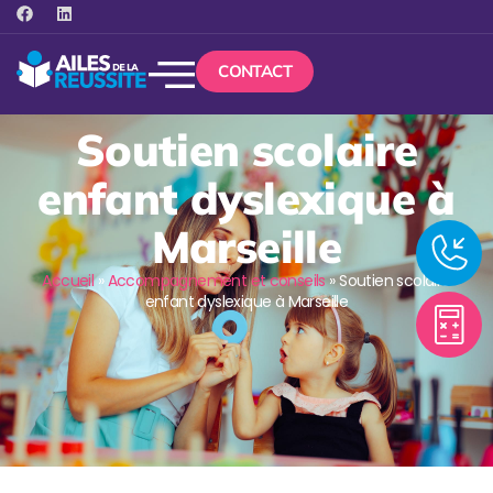
CONTACT
Soutien scolaire
enfant dyslexique à
Marseille
Accueil
»
Accompagnement et conseils
»
Soutien scolaire
enfant dyslexique à Marseille