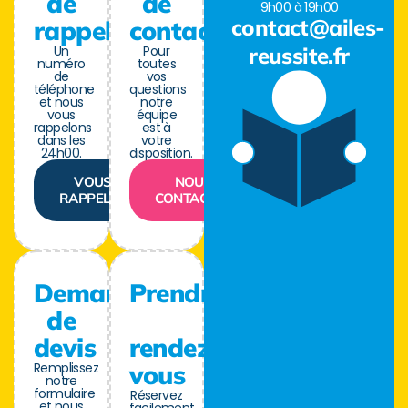
de
de
9h00 à 19h00
contact@ailes-
rappel
contact
Un
Pour
reussite.fr
numéro
toutes
de
vos
téléphone
questions
et nous
notre
vous
équipe
rappelons
est à
dans les
votre
24h00.
disposition.
VOUS
NOUS
RAPPELER
CONTACTER
Demande
Prendre
de
devis
rendez-
Remplissez
vous
notre
formulaire
Réservez
et nous