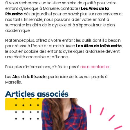
Si vous recherchez un soutien scolaire de qualité pour votre
enfant dyslexique à Marseille, contactez
Les Ailes de la
Réussite
dès aujourd’hui pour en savoir plus sur nos services et
nos tarifs. Ensemble, nous pouvons aider votre enfant à
surmonter les défis de la dyslexie et à s’épanouir sur le plan
académique.
N’attendez plus, offrez à votre enfant les outils dont il a besoin
pour réussir à l’école et au-delà. Avec
Les Ailes de la Réussite
,
le soutien scolaire des enfants dyslexiques à Marseille devient
une réalité accessible et efficace.
Pour plus d’informations, n’hésitez pas à
nous contacter
.
Les Ailes de la Réussite
, partenaire de tous vos projets à
Marseille.
Articles associés
M
r
c
p
à
M