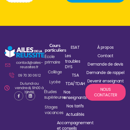
Cours
ESAT
À propos
particuliers
Les
Contact
École
troubles
primaire
contact@ailes-
Demande de devis
DYS
reussites.fr
Collège
Demande de rappel
TSA
09 70 30 06 12
Devenir enseignant
Lycée
Du lundi au
TDA/TDAH
vendredi, 9h00 à
NOUS
Études
Nos
19h00
CONTACTER
supérieures
enseignants
Nos tarifs
Stages
vacances
Actualités
Accompagnement
et conseils