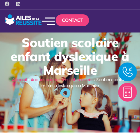
CONTACT
Soutien scolaire
enfant dyslexique à
Marseille
Accueil
»
Accompagnement et conseils
»
Soutien scolaire
enfant dyslexique à Marseille