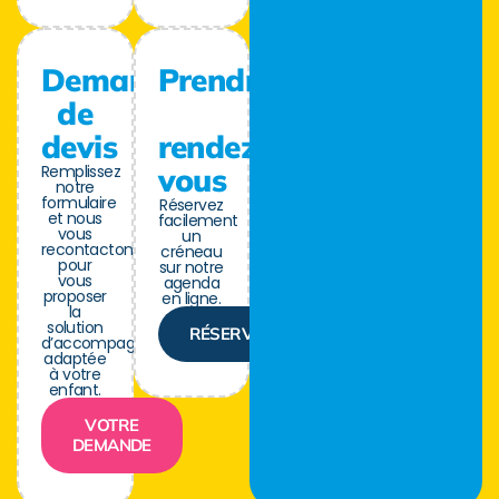
Demande
Prendre
de
devis
rendez-
Remplissez
vous
notre
formulaire
Réservez
et nous
facilement
vous
un
recontactons
créneau
pour
sur notre
vous
agenda
proposer
en ligne.
la
solution
RÉSERVER
d’accompagnement
adaptée
à votre
enfant.
VOTRE
DEMANDE