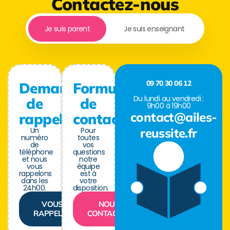
Contactez-nous
Je suis parent
Je suis enseignant
09 70 30 06 12
Demande
Formulaire
Du lundi au vendredi :
de
de
9h00 à 19h00
contact@ailes-
rappel
contact
Un
Pour
reussite.fr
numéro
toutes
de
vos
téléphone
questions
et nous
notre
vous
équipe
rappelons
est à
dans les
votre
24h00.
disposition.
VOUS
NOUS
RAPPELER
CONTACTER