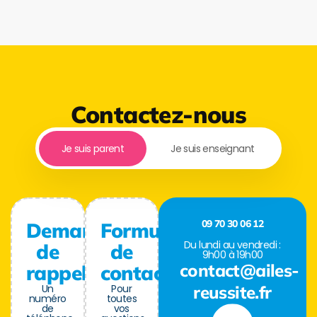
Contactez-nous
Je suis parent
Je suis enseignant
09 70 30 06 12
Demande
Formulaire
Du lundi au vendredi :
de
de
9h00 à 19h00
contact@ailes-
rappel
contact
Un
Pour
reussite.fr
numéro
toutes
de
vos