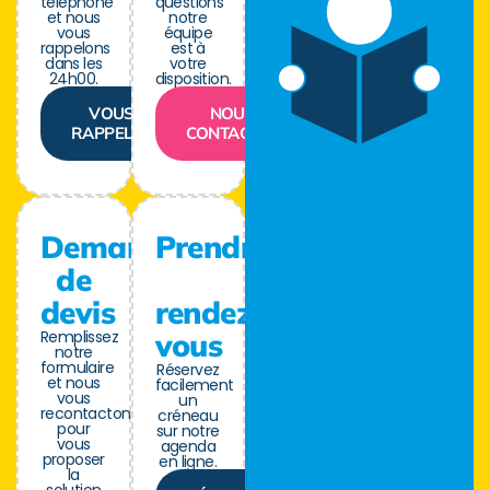
téléphone
questions
et nous
notre
vous
équipe
rappelons
est à
dans les
votre
24h00.
disposition.
VOUS
NOUS
RAPPELER
CONTACTER
Demande
Prendre
de
devis
rendez-
Remplissez
vous
notre
formulaire
Réservez
et nous
facilement
vous
un
recontactons
créneau
pour
sur notre
vous
agenda
proposer
en ligne.
la