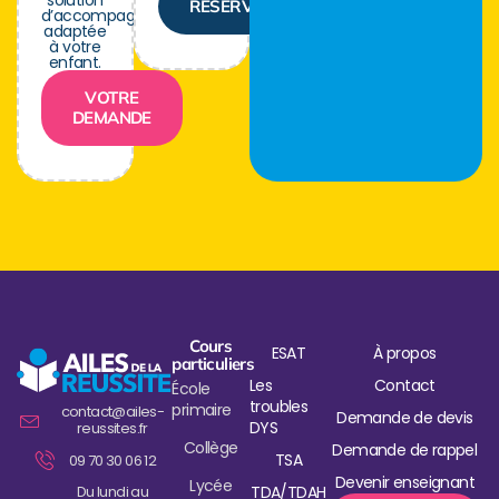
solution
RÉSERVER
d’accompagnement
adaptée
à votre
enfant.
VOTRE
DEMANDE
Cours
ESAT
À propos
particuliers
Les
Contact
École
troubles
primaire
contact@ailes-
Demande de devis
DYS
reussites.fr
Collège
Demande de rappel
TSA
09 70 30 06 12
Devenir enseignant
Lycée
Du lundi au
TDA/TDAH