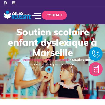
CONTACT
Soutien scolaire
enfant dyslexique à
Marseille
Accueil
»
Accompagnement et conseils
»
Soutien scolaire
enfant dyslexique à Marseille